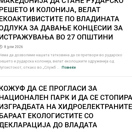
МАКЕДОНИЈА ДА СТАНЕ РУДАРСКО
РЕШЕТО И КОЛОНИЈА, ВЕЛАТ
ЕКОАКТИВИСТИТЕ ПО ВЛАДИНАТА
ОДЛУКА ЗА ДАВАЊЕ КОНЦЕСИИ ЗА
ИСТРАЖУВАЊА ВО 27 ОПШТИНИ
8 јули 2026
Нема да дозволиме нашата татковина да се претвори во рударско
решето и рударска колонија, велат еколошките здруженија од
Југоистокот, откако во „Служб ...
Повеќе
КОЖУФ ДА СЕ ПРОГЛАСИ ЗА
НАЦИОНАЛЕН ПАРК И ДА СЕ СТОПИР
ИЗГРАДБАТА НА ХИДРОЕЛЕКТРАНИТЕ
БАРААТ ЕКОЛОГИСТИТЕ СО
ДЕКЛАРАЦИЈА ДО ВЛАДАТА