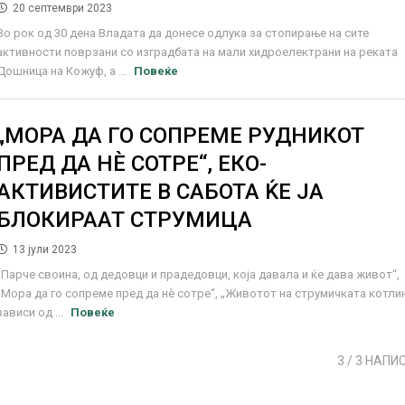
20 септември 2023
Во рок од 30 дена Владата да донесе одлука за стопирање на сите
активности поврзани со изградбата на мали хидроелектрани на реката
Дошница на Кожуф, а ...
Повеќе
„МОРА ДА ГО СОПРЕМЕ РУДНИКОТ
ПРЕД ДА НЀ СОТРЕ“, ЕКО-
АКТИВИСТИТЕ В САБОТА ЌЕ ЈА
БЛОКИРААТ СТРУМИЦА
13 јули 2023
„Парче своина, од дедовци и прадедовци, која давала и ќе дава живот“,
„Мора да го сопреме пред да нè сотре“, „Животот на струмичката котли
зависи од ...
Повеќе
3
/ 3 НАПИ