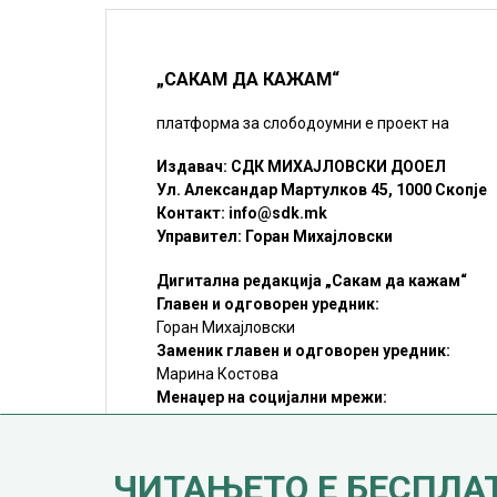
„САКАМ ДА КАЖАМ“
платформа за слободоумни е проект на
Издавач: СДК МИХАЈЛОВСКИ ДООЕЛ
Ул. Александар Мартулков 45, 1000 Скопје
Контакт:
info@sdk.mk
Управител: Горан Михајловски
Дигитална редакција „Сакам да кажам“
Главен и одговорен уредник:
Горан Михајловски
Заменик главен и одговорен уредник:
Марина Костова
Менаџер на социјални мрежи:
Мирослав Илиоски
Редакцијa:
sdk@sdk.mk
ЧИТАЊЕТО Е БЕСПЛА
©SDK.MK Крадењето авторски текстови е казниво со закон.