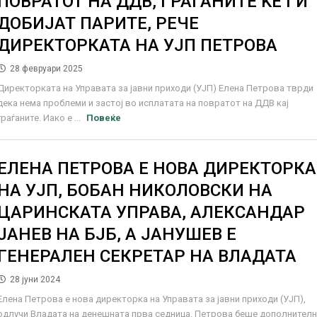
ПОВРАТОТ НА ДДВ, ГРАЃАНИТЕ ЌЕ ГИ
ДОБИЈАТ ПАРИТЕ, РЕЧЕ
ДИРЕКТОРКАТА НА УЈП ПЕТРОВА
28 февруари 2025
Директорката на Управата за јавни приходи (УЈП) Елена Петрова тврди
дека нема проблеми и застој во исплатата на повратот на ДДВ кај
граѓаните. Иако е ...
Повеќе
ЕЛЕНА ПЕТРОВА Е НОВА ДИРЕКТОРКА
НА УЈП, БОБАН НИКОЛОВСКИ НА
ЦАРИНСКАТА УПРАВА, АЛЕКСАНДАР
ЈАНЕВ НА БЈБ, А ЈАНУШЕВ Е
ГЕНЕРАЛЕН СЕКРЕТАР НА ВЛАДАТА
28 јуни 2024
Елена Петрова е нова директорка на Управата за јавни приходи (УЈП),
одлучи Владата на денешната прва седница. Петрова беше дополнител