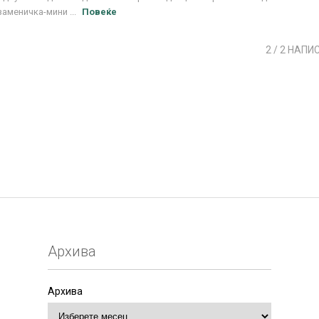
заменичка-мини ...
Повеќе
2
/ 2 НАПИ
Архива
Архива