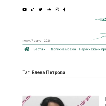
петок, 7 август, 2026
Вести
Дописна мрежа
Нераскажани пр
Таг:
Елена Петрова