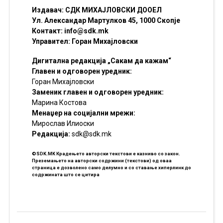
Издавач: СДК МИХАЈЛОВСКИ ДООЕЛ
Ул. Александар Мартулков 45, 1000 Скопје
Контакт:
info@sdk.mk
Управител: Горан Михајловски
Дигитална редакција „Сакам да кажам“
Главен и одговорен уредник:
Горан Михајловски
Заменик главен и одговорен уредник:
Марина Костова
Менаџер на социјални мрежи:
Мирослав Илиоски
Редакцијa:
sdk@sdk.mk
©SDK.MK Крадењето авторски текстови е казниво со закон.
Преземањето на авторски содржини (текстови) од оваа
страница е дозволено само делумно и со ставање хиперлинк до
содржината што се цитира