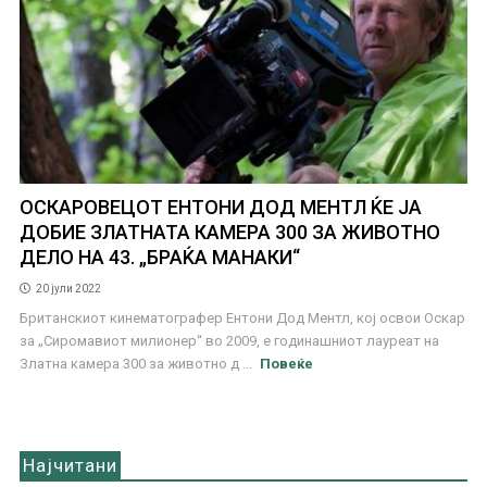
ОСКАРОВЕЦОТ ЕНТОНИ ДОД МЕНТЛ ЌЕ ЈА
ДОБИЕ ЗЛАТНАТА КАМЕРА 300 ЗА ЖИВОТНО
ДЕЛО НА 43. „БРАЌА МАНАКИ“
20 јули 2022
Британскиот кинематографер Ентони Дод Ментл, кој освои Оскар
за „Сиромавиот милионер“ во 2009, е годинашниот лауреат на
Златна камера 300 за животно д ...
Повеќе
Најчитани