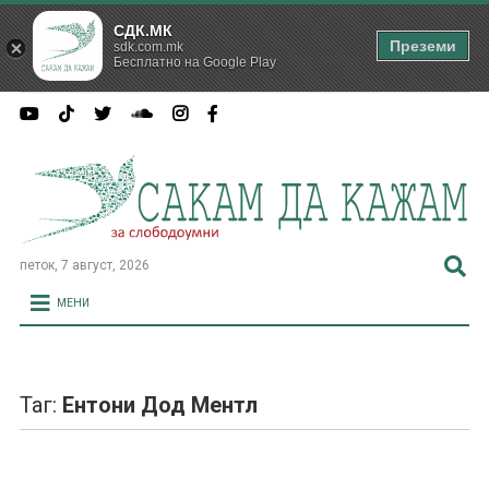
СДК.МК
Преземи
sdk.com.mk
Бесплатно на Google Play
петок, 7 август, 2026
МЕНИ
Таг:
Ентони Дод Ментл