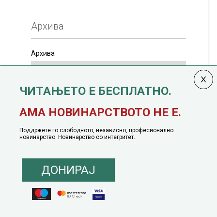
Архива
Архива
ЧИТАЊЕТО Е БЕСПЛАТНО.
Колумната
САКАМ ДА КАЖАМ
излегува од 12
АМА НОВИНАРСТВОТО НЕ Е.
јануари, 1991 година
Поддржете го слободното, независно, професионално
новинарство. Новинарство со интегритет.
ДОНИРАЈ
© 2016 - 2026 Сакам Да Кажам. Сите права задржани |
Маркетинг
понуда
|
Понуда за политичко рекламирање
|
Политика на приватност
|
Политика на инклузија
|
Кодекс на однесување