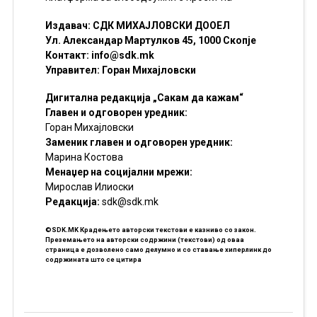
Издавач: СДК МИХАЈЛОВСКИ ДООЕЛ
Ул. Александар Мартулков 45, 1000 Скопје
Контакт:
info@sdk.mk
Управител: Горан Михајловски
Дигитална редакција „Сакам да кажам“
Главен и одговорен уредник:
Горан Михајловски
Заменик главен и одговорен уредник:
Марина Костова
Менаџер на социјални мрежи:
Мирослав Илиоски
Редакцијa:
sdk@sdk.mk
©SDK.MK Крадењето авторски текстови е казниво со закон.
Преземањето на авторски содржини (текстови) од оваа
страница е дозволено само делумно и со ставање хиперлинк до
содржината што се цитира