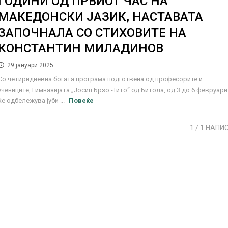
ГОДИНИ ОД ПРВИОТ ЧАС НА
МАКЕДОНСКИ ЈАЗИК, НАСТАВАТА
ЗАПОЧНАЛА СО СТИХОВИТЕ НА
КОНСТАНТИН МИЛАДИНОВ
29 јануари 2025
Со четиридневна богата програма подготвена од професорите и
учениците, Гимназијата „Јосип Брзо -Тито“ од Битола, од 3 до 6 февруари
ќе одбележува јуби ...
Повеќе
1
/ 1 НАПИ