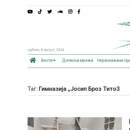
сабота, 8 август, 2026
Вести
Дописна мрежа
Нераскажани пр
Таг:
Гимназија „Јосип Броз Тито3