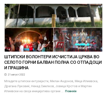
ШТИПСКИ ВОЛОНТЕРИ ИСЧИСТИЈА ЦРКВА ВО
СЕЛОТО ГОРНИ БАЛВАН ПОЛНА СО ОТПАДОЦИ
И ПРАШИНА
21 август 2022
Младите штипски ентузијасти, Милан Андонов, Мица Илиевска,
Драгана Луковиќ, Ненад Смилков, Јовица Крстов и Мартин
Илиевски на своја иницијатива органи ...
Повеќе