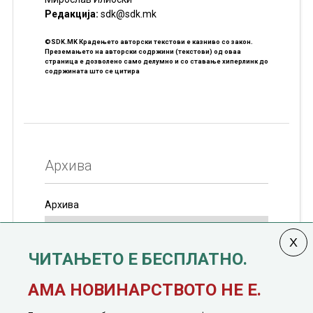
Редакцијa:
sdk@sdk.mk
©SDK.MK Крадењето авторски текстови е казниво со закон.
Преземањето на авторски содржини (текстови) од оваа
страница е дозволено само делумно и со ставање хиперлинк до
содржината што се цитира
Архива
Архива
ЧИТАЊЕТО Е БЕСПЛАТНО.
Колумната
САКАМ ДА КАЖАМ
излегува од 12
АМА НОВИНАРСТВОТО НЕ Е.
јануари, 1991 година