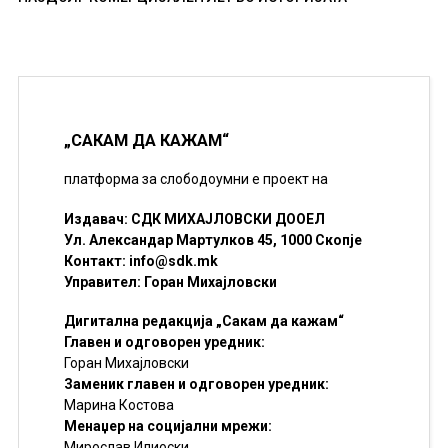
„САКАМ ДА КАЖАМ“
платформа за слободоумни е проект на
Издавач: СДК МИХАЈЛОВСКИ ДООЕЛ
Ул. Александар Мартулков 45, 1000 Скопје
Контакт:
info@sdk.mk
Управител: Горан Михајловски
Дигитална редакција „Сакам да кажам“
Главен и одговорен уредник:
Горан Михајловски
Заменик главен и одговорен уредник:
Марина Костова
Менаџер на социјални мрежи:
Мирослав Илиоски