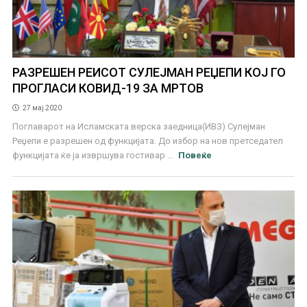
РАЗРЕШЕН РЕИСОТ СУЛЕЈМАН РЕЏЕПИ КОЈ ГО
ПРОГЛАСИ КОВИД-19 ЗА МРТОВ
27 мај 2020
Поглаварот на Исламската верска заедница(ИВЗ) Сулејман
Реџепи е разрешен од функцијата. До избор на нов претседател
функцијата ќе ја извршува гостивар ...
Повеќе