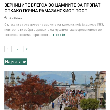
ВЕРНИЦИТЕ ВЛЕГОА ВО ЏАМИИТЕ ЗА ПРВПАТ
ОТКАКО ПОЧНА РАМАЗАНСКИОТ ПОСТ
12 мај 2020
Одлуката за отварење на џамиите од денеска, која ја донесе ИВЗ,
повторно ги собра верниците од муслиманска вероисповест во
тетовските џамии. При посет ...
Повеќе
1
2
Најчитани