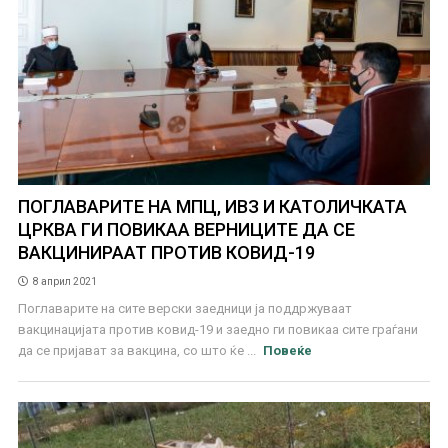
ПОГЛАВАРИТЕ НА МПЦ, ИВЗ И КАТОЛИЧКАТА
ЦРКВА ГИ ПОВИКАА ВЕРНИЦИТЕ ДА СЕ
ВАКЦИНИРААТ ПРОТИВ КОВИД-19
8 април 2021
Поглаварите на сите верски заедници ја поддржуваат
вакцинацијата против ковид-19 и заеднo ги повикаа сите граѓани
да се пријават за вакцина, со што ќе ...
Повеќе