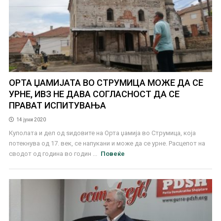
ОРТА ЏАМИЈАТА ВО СТРУМИЦА МОЖЕ ДА СЕ
УРНЕ, ИВЗ НЕ ДАВА СОГЛАСНОСТ ДА СЕ
ПРАВАТ ИСПИТУВАЊА
14 јуни 2020
Куполата и дел од ѕидовите на Орта џамија во Струмица, која
потекнува од 17. век, се напукани и може да се урне. Расцепот на
сводот од година во годин ...
Повеќе