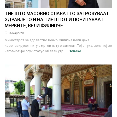
ТИЕ ШТО МАСОВНО СЛАВАТ ГО ЗАГРОЗУВААТ
ЗДРАВЈЕТО И НА ТИЕ ШТО ГИ ПОЧИТУВААТ
МЕРКИТЕ, ВЕЛИ ФИЛИПЧЕ
25 мај 2020
Министерот за здравство Венко Филипче вели дека
коронавирусот ниту е мртов ниту е заминат. Тој е тука, вели тој во
неговиот фејбсук статус објавен утр ...
Повеќе