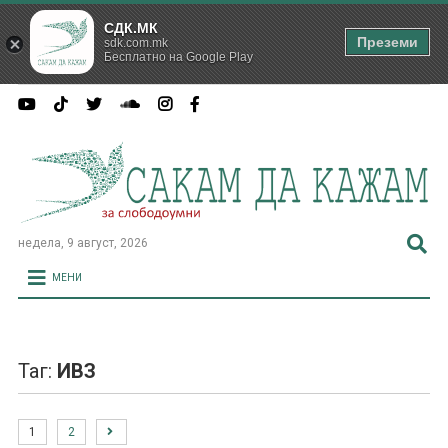
СДК.МК
Преземи
sdk.com.mk
Бесплатно на Google Play
недела, 9 август, 2026
МЕНИ
Таг:
ИВЗ
1
2