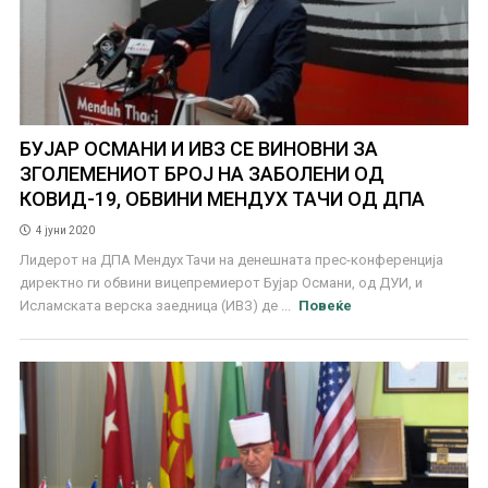
БУЈАР ОСМАНИ И ИВЗ СЕ ВИНОВНИ ЗА
ЗГОЛЕМЕНИОТ БРОЈ НА ЗАБОЛЕНИ ОД
КОВИД-19, ОБВИНИ МЕНДУХ ТАЧИ ОД ДПА
4 јуни 2020
Лидерот на ДПА Мендух Тачи на денешната прес-конференција
директно ги обвини вицепремиерот Бујар Османи, од ДУИ, и
Исламската верска заедница (ИВЗ) де ...
Повеќе