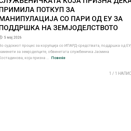
СЛУЖБЕНИЧКАТА КОЈА ПРИЗНА ДЕК
ПРИМИЛА ПОТКУП ЗА
МАНИПУЛАЦИЈА СО ПАРИ ОД ЕУ ЗА
ПОДДРШКА НА ЗЕМЈОДЕЛСТВОТО
5 мај 2026
Во судскиот процес за корупција со ИПАРД-средствата, поддршка од ЕУ
наменети за земјоделците, обвинетата службеничка Јасмина
Костадинова, која призна ...
Повеќе
1
/ 1 НАПИ