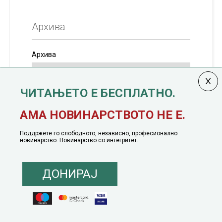
Архива
Архива
ЧИТАЊЕТО Е БЕСПЛАТНО.
Колумната
САКАМ ДА КАЖАМ
излегува од 12
АМА НОВИНАРСТВОТО НЕ Е.
јануари, 1991 година
Поддржете го слободното, независно, професионално
новинарство. Новинарство со интегритет.
ДОНИРАЈ
© 2016 - 2026 Сакам Да Кажам. Сите права задржани |
Маркетинг
понуда
|
Понуда за политичко рекламирање
|
Политика на приватност
|
Политика на инклузија
|
Кодекс на однесување