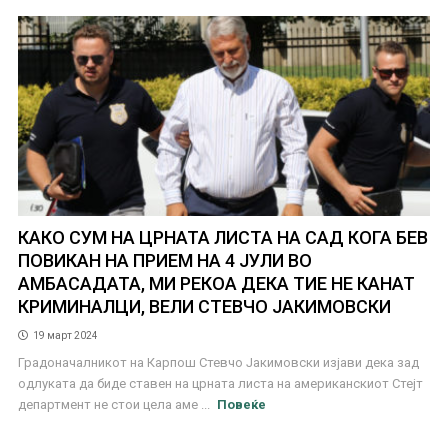
КАКО СУМ НА ЦРНАТА ЛИСТА НА САД КОГА БЕВ
ПОВИКАН НА ПРИЕМ НА 4 ЈУЛИ ВО
АМБАСАДАТА, МИ РЕКОА ДЕКА ТИЕ НЕ КАНАТ
КРИМИНАЛЦИ, ВЕЛИ СТЕВЧО ЈАКИМОВСКИ
19 март 2024
Градоначалникот на Карпош Стевчо Јакимовски изјави дека зад
одлуката да биде ставен на црната листа на американскиот Стејт
департмент не стои цела аме ...
Повеќе