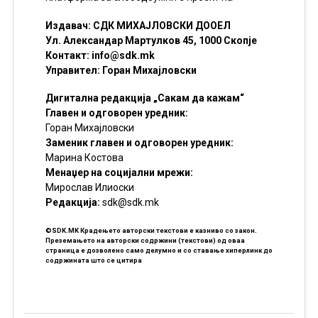
Издавач: СДК МИХАЈЛОВСКИ ДООЕЛ
Ул. Александар Мартулков 45, 1000 Скопје
Контакт:
info@sdk.mk
Управител: Горан Михајловски
Дигитална редакција „Сакам да кажам“
Главен и одговорен уредник:
Горан Михајловски
Заменик главен и одговорен уредник:
Марина Костова
Менаџер на социјални мрежи:
Мирослав Илиоски
Редакцијa:
sdk@sdk.mk
©SDK.MK Крадењето авторски текстови е казниво со закон.
Преземањето на авторски содржини (текстови) од оваа
страница е дозволено само делумно и со ставање хиперлинк до
содржината што се цитира