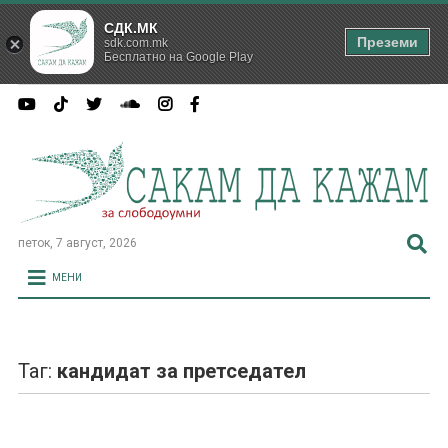
СДК.МК
Преземи
sdk.com.mk
Бесплатно на Google Play
петок, 7 август, 2026
МЕНИ
Таг:
кандидат за претседател