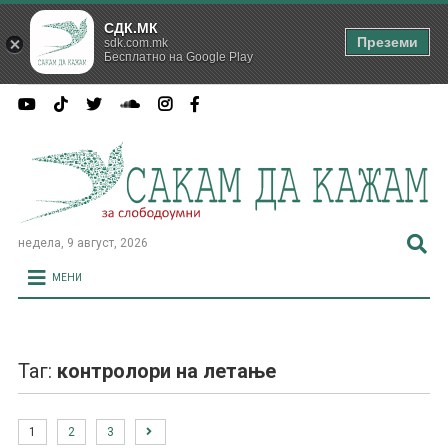
СДК.МК
Преземи
sdk.com.mk
Бесплатно на Google Play
недела, 9 август, 2026
МЕНИ
Таг:
контролори на летање
1
2
3