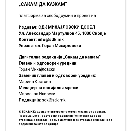
„САКАМ ДА КАЖАМ“
платформа за слободоумни е проект на
Издавач: СДК МИХАЈЛОВСКИ ДООЕЛ
Ул. Александар Мартулков 45, 1000 Скопје
Контакт:
info@sdk.mk
Управител: Горан Михајловски
Дигитална редакција „Сакам да кажам“
Главен и одговорен уредник:
Горан Михајловски
Заменик главен и одговорен уредник:
Марина Костова
Менаџер на социјални мрежи:
Мирослав Илиоски
Редакцијa:
sdk@sdk.mk
©SDK.MK Крадењето авторски текстови е казниво со закон.
Преземањето на авторски содржини (текстови) од оваа
страница е дозволено само делумно и со ставање хиперлинк до
содржината што се цитира