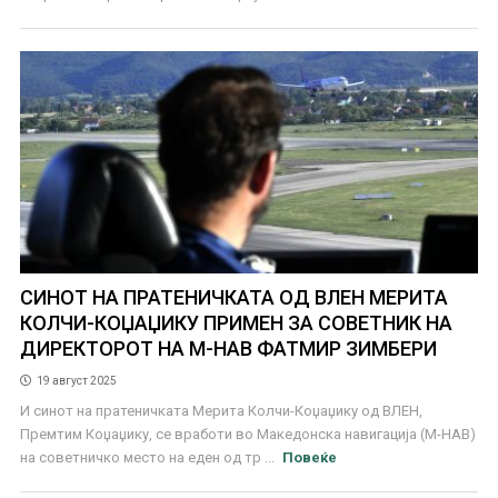
СИНОТ НА ПРАТЕНИЧКАТА ОД ВЛЕН МЕРИТА
КОЛЧИ-КОЏАЏИКУ ПРИМЕН ЗА СОВЕТНИК НА
ДИРЕКТОРОТ НА М-НАВ ФАТМИР ЗИМБЕРИ
19 август 2025
И синот на пратеничката Мерита Колчи-Коџаџику од ВЛЕН,
Премтим Коџаџику, се вработи во Македонска навигација (М-НАВ)
на советничко место на еден од тр ...
Повеќе