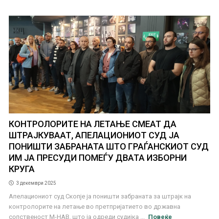
КОНТРОЛОРИТЕ НА ЛЕТАЊЕ СМЕАТ ДА
ШТРАЈКУВААТ, АПЕЛАЦИОНИОТ СУД ЈА
ПОНИШТИ ЗАБРАНАТА ШТО ГРАЃАНСКИОТ СУД
ИМ ЈА ПРЕСУДИ ПОМЕЃУ ДВАТА ИЗБОРНИ
КРУГА
3 декември 2025
Апелациониот суд Скопје ја поништи забраната за штрајк на
контролорите на летање во претпријатието во државна
сопственост М-НАВ, што ја одреди судијка ...
Повеќе