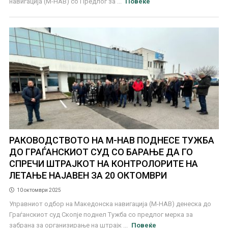
навигација (М-НАВ) со Предлог за ...
Повеќе
РАКОВОДСТВОТО НА М-НАВ ПОДНЕСЕ ТУЖБА
ДО ГРАЃАНСКИОТ СУД СО БАРАЊЕ ДА ГО
СПРЕЧИ ШТРАЈКОТ НА КОНТРОЛОРИТЕ НА
ЛЕТАЊЕ НАЈАВЕН ЗА 20 ОКТОМВРИ
10 октомври 2025
Управниот одбор на Македонска навигација (М-НАВ) денеска до
Граѓанскиот суд Скопје поднел Тужба со предлог мерка за
забрана за организирање на штрајк ...
Повеќе