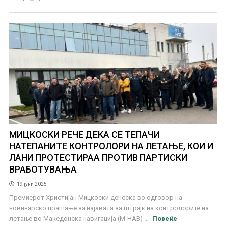
МИЦКОСКИ РЕЧЕ ДЕКА СЕ ТЕПАЧИ
НАТЕПАНИТЕ КОНТРОЛОРИ НА ЛЕТАЊЕ, КОИ И
ЛАНИ ПРОТЕСТИРАА ПРОТИВ ПАРТИСКИ
ВРАБОТУВАЊА
19 јуни 2025
Премиерот Христијан Мицкоски денеска во одговор на
новинарско прашање за најавата за штрајк на контролорите на
летање во Македонска навигација (М-НАВ) ...
Повеќе