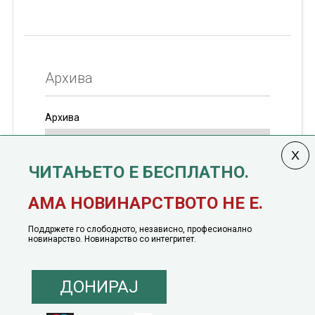
Архива
Архива
ЧИТАЊЕТО Е БЕСПЛАТНО.
Колумната
САКАМ ДА КАЖАМ
излегува од 12
АМА НОВИНАРСТВОТО НЕ Е.
јануари, 1991 година
Поддржете го слободното, независно, професионално
новинарство. Новинарство со интегритет.
ДОНИРАЈ
© 2016 - 2026 Сакам Да Кажам. Сите права задржани |
Маркетинг