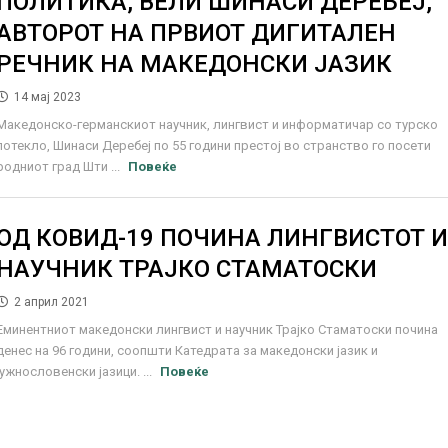
ПОЛИТИКА, ВЕЛИ ШИНАСИ ДЕРЕБЕЈ,
АВТОРОТ НА ПРВИОТ ДИГИТАЛЕН
РЕЧНИК НА МАКЕДОНСКИ ЈАЗИК
14 мај 2023
Македонско-германскиот научник, лингвист и информатичар со турско
потекло, Шинаси Деребеј по 55 години престој во странство го посети
родниот град Шти ...
Повеќе
ОД КОВИД-19 ПОЧИНА ЛИНГВИСТОТ 
НАУЧНИК ТРАЈКО СТАМАТОСКИ
2 април 2021
Еминентниот македонски лингвист и научник Трајко Стаматоски почина
денес на 96 години, соопшти Катедрата за македонски јазик и
јужнословенски јазици. ...
Повеќе