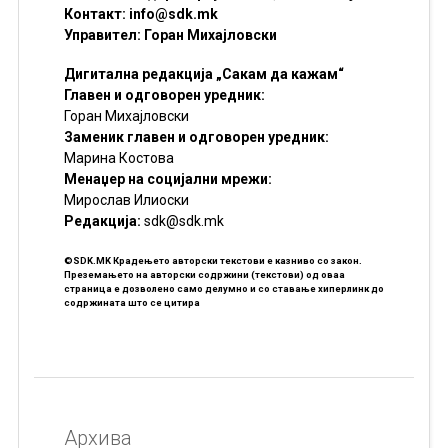
Контакт:
info@sdk.mk
Управител: Горан Михајловски
Дигитална редакција „Сакам да кажам“
Главен и одговорен уредник:
Горан Михајловски
Заменик главен и одговорен уредник:
Марина Костова
Менаџер на социјални мрежи:
Мирослав Илиоски
Редакцијa:
sdk@sdk.mk
©SDK.MK Крадењето авторски текстови е казниво со закон.
Преземањето на авторски содржини (текстови) од оваа
страница е дозволено само делумно и со ставање хиперлинк до
содржината што се цитира
Архива