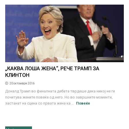
„КАКВА ЛОША ЖЕНА“, РЕЧЕ ТРАМП ЗА
КЛИНТОН
20 октомври 2016
Доналд Трамп во финалната дебата тврдеше дека никој не ги
почитува жените повеќе од него. Но во завршните моменти,
застанат на сцена со првата жена ка ...
Повеќе