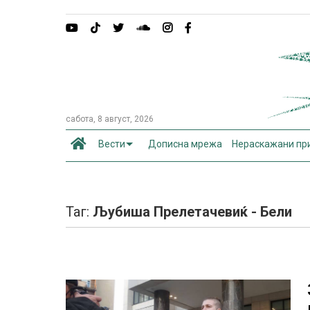
сабота, 8 август, 2026
Вести
Дописна мрежа
Нераскажани пр
Таг:
Љубиша Прелетачевиќ - Бели