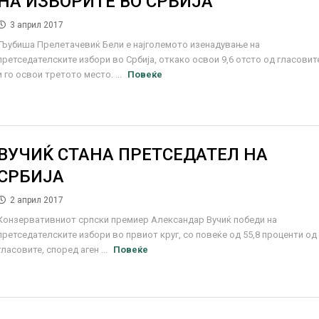
НА ИЗБОРИТЕ ВО СРБИЈА
3 април 2017
Љубиша Прелетачевиќ Бели е најголемото изенадување на
претседателските избори во Србија, откако освои 9,6 отсто од гласовит
и го освои третото место. ...
Повеќе
ВУЧИЌ СТАНА ПРЕТСЕДАТЕЛ НА
СРБИЈА
2 април 2017
Конзервативниот српски премиер Александар Вучиќ победи на
претседателските избори во првиот круг, со повеќе од 55,8 проценти од
гласовите, според аген ...
Повеќе