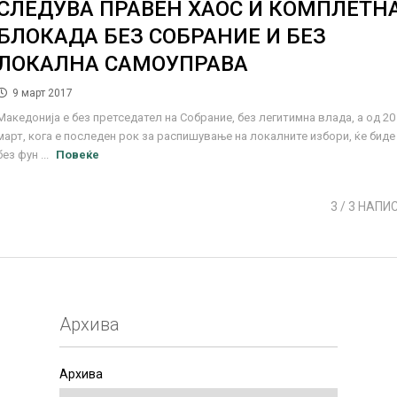
СЛЕДУВА ПРАВЕН ХАОС И КОМПЛЕТН
БЛОКАДА БЕЗ СОБРАНИЕ И БЕЗ
ЛОКАЛНА САМОУПРАВА
9 март 2017
Македонија е без претседател на Собрание, без легитимна влада, а од 20
март, кога е последен рок за распишување на локалните избори, ќе биде
без фун ...
Повеќе
3
/ 3 НАПИ
Архива
Архива