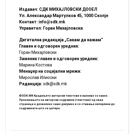
Издавач: СДК МИХАЈЛОВСКИ ДООЕЛ
Ул. Александар Мартулков 45, 1000 Скопје
Контакт:
info@sdk.mk
Управител: Горан Михајловски
Дигитална редакција „Сакам да кажам“
Главен и одговорен уредник:
Горан Михајловски
Заменик главен и одговорен уредник:
Марина Костова
Менаџер на социјални мрежи:
Мирослав Илиоски
Редакцијa:
sdk@sdk.mk
©SDK.MK Крадењето авторски текстови е казниво со закон.
Преземањето на авторски содржини (текстови) од оваа
страница е дозволено само делумно и со ставање хиперлинк до
содржината што се цитира