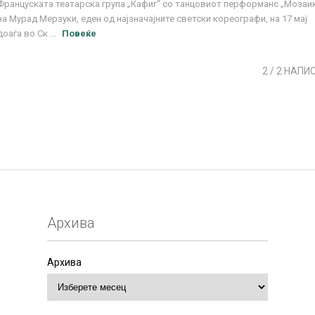
Француската театарска група „Кафиг“ со танцовиот перформанс „Мозаи
на Мурад Мерзуки, еден од најзначајните светски кореографи, на 17 мај
доаѓа во Ск ...
Повеќе
2
/ 2 НАПИ
Архива
Архива