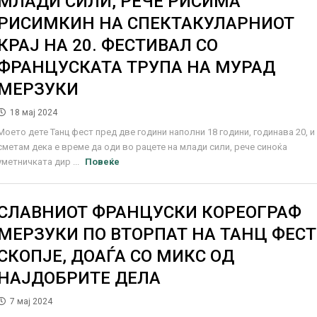
МЛАДИ СИЛИ, РЕЧЕ РИСИМА
РИСИМКИН НА СПЕКТАКУЛАРНИОТ
КРАЈ НА 20. ФЕСТИВАЛ СО
ФРАНЦУСКАТА ТРУПА НА МУРАД
МЕРЗУКИ
18 мај 2024
Моето дете Танц фест пред две години наполни 18 години, годинава 20, и
сметам дека е време да оди во рацете на млади сили, рече синоќа
уметничката дир ...
Повеќе
СЛАВНИОТ ФРАНЦУСКИ КОРЕОГРАФ
МЕРЗУКИ ПО ВТОРПАТ НА ТАНЦ ФЕСТ
СКОПЈЕ, ДОАЃА СО МИКС ОД
НАЈДОБРИТЕ ДЕЛА
7 мај 2024