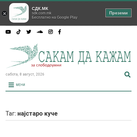
СДК.МК
Преземи
sdk.com.mk
Бесплатно на Google Play
сабота, 8 август, 2026
МЕНИ
Таг:
најстаро куче