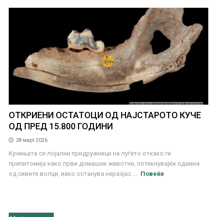
ОТКРИЕНИ ОСТАТОЦИ ОД НАЈСТАРОТО КУЧЕ
ОД ПРЕД 15.800 ГОДИНИ
28 март 2026
Кучињата се лојални придружници на луѓето откако ги
припитомија како први домашни животни, потекнувајќи одамна
од сивите волци, иако останува неразјас ...
Повеќе