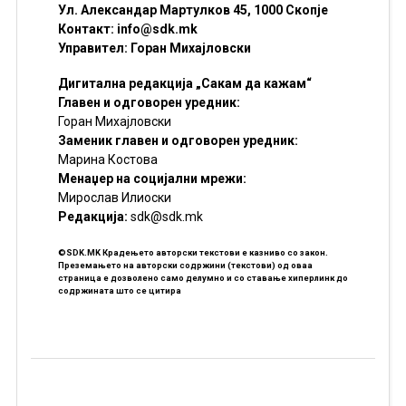
Ул. Александар Мартулков 45, 1000 Скопје
Контакт:
info@sdk.mk
Управител: Горан Михајловски
Дигитална редакција „Сакам да кажам“
Главен и одговорен уредник:
Горан Михајловски
Заменик главен и одговорен уредник:
Марина Костова
Менаџер на социјални мрежи:
Мирослав Илиоски
Редакцијa:
sdk@sdk.mk
©SDK.MK Крадењето авторски текстови е казниво со закон.
Преземањето на авторски содржини (текстови) од оваа
страница е дозволено само делумно и со ставање хиперлинк до
содржината што се цитира