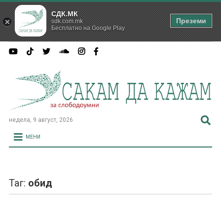
СДК.МК
Преземи
sdk.com.mk
Бесплатно на Google Play
недела, 9 август, 2026
МЕНИ
Таг:
обид