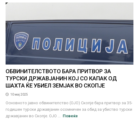
ОБВИНИТЕЛСТВОТО БАРА ПРИТВОР ЗА
ТУРСКИ ДРЖАВЈАНИН КОЈ СО КАПАК ОД
ШАХТА ЌЕ УБИЕЛ ЗЕМЈАК ВО СКОПЈЕ
10 мај 2025
Основното јавно обвинителство (ОЈО) Скопје бара притвор за 35-
годишен турски државјанин осомничен за обид за убиство турски
државјанин во Скопје. ОЈО ...
Повеќе