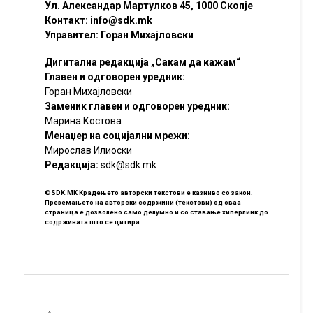
Ул. Александар Мартулков 45, 1000 Скопје
Контакт:
info@sdk.mk
Управител: Горан Михајловски
Дигитална редакција „Сакам да кажам“
Главен и одговорен уредник:
Горан Михајловски
Заменик главен и одговорен уредник:
Марина Костова
Менаџер на социјални мрежи:
Мирослав Илиоски
Редакцијa:
sdk@sdk.mk
©SDK.MK Крадењето авторски текстови е казниво со закон.
Преземањето на авторски содржини (текстови) од оваа
страница е дозволено само делумно и со ставање хиперлинк до
содржината што се цитира