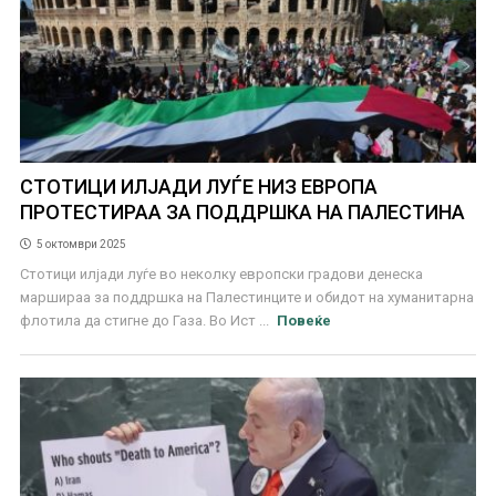
СТОТИЦИ ИЛЈАДИ ЛУЃЕ НИЗ ЕВРОПА
ПРОТЕСТИРАА ЗА ПОДДРШКА НА ПАЛЕСТИНА
5 октомври 2025
Стотици илјади луѓе во неколку европски градови денеска
маршираа за поддршка на Палестинците и обидот на хуманитарна
флотила да стигне до Газа. Во Ист ...
Повеќе