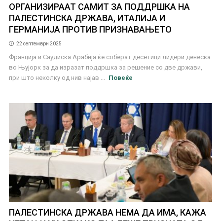
ОРГАНИЗИРААТ САМИТ ЗА ПОДДРШКА НА
ПАЛЕСТИНСКА ДРЖАВА, ИТАЛИЈА И
ГЕРМАНИЈА ПРОТИВ ПРИЗНАВАЊЕТО
22 септември 2025
Франција и Саудиска Арабија ќе соберат десетици лидери денеска
во Њујорк за да изразат поддршка за решение со две држави,
при што неколку од нив најав ...
Повеќе
ПАЛЕСТИНСКА ДРЖАВА НЕМА ДА ИМА, КАЖА