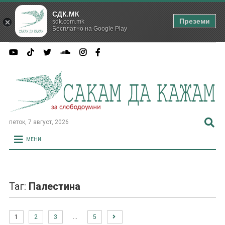
СДК.МК
Преземи
sdk.com.mk
Бесплатно на Google Play
петок, 7 август, 2026
МЕНИ
Таг:
Палестина
…
1
2
3
5