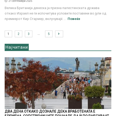
21 септември 2025
Велика Британија денеска ја призна палестинската држава
откако Израел не ги испочитува условите поставени во јули од
премиерот Кир Стармер, вклучувајќ ...
Повеќе
…
1
2
3
5
Најчитани
ДВА ДЕНА ОТКАКО ДОЗНАЛЕ ДЕКА ВРАБОТЕНАТА Е
БРЕМЕНА, СОПСТВЕНИЦИТЕ ПОЧНАЛЕ ДА Ѝ ПОДНЕСУВААТ