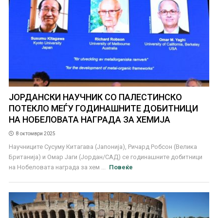
ЈОРДАНСКИ НАУЧНИК СО ПАЛЕСТИНСКО
ПОТЕКЛО МЕЃУ ГОДИНАШНИТЕ ДОБИТНИЦИ
НА НОБЕЛОВАТА НАГРАДА ЗА ХЕМИЈА
8 октомври 2025
Научниците Сусуму Китагава (Јапонија), Ричард Робсон (Велика
Британија) и Омар Јаги (Јордан/САД) се годинашните добитници
на Нобеловата награда за хем ...
Повеќе