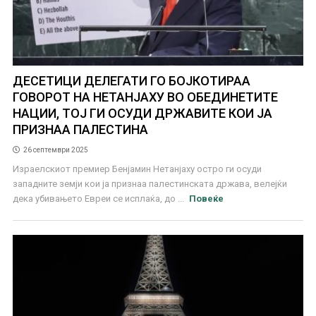
ДЕСЕТИЦИ ДЕЛЕГАТИ ГО БОЈКОТИРАА
ГОВОРОТ НА НЕТАНЈАХУ ВО ОБЕДИНЕТИТЕ
НАЦИИ, ТОЈ ГИ ОСУДИ ДРЖАВИТЕ КОИ ЈА
ПРИЗНАА ПАЛЕСТИНА
26 септември 2025
Израелскиот премиер Бенјамин Нетанјаху остро ги осуди
западните земји кои ја признаа палестинската држава, велејќи
дека убивањето Евреи се исплаќа, до ...
Повеќе