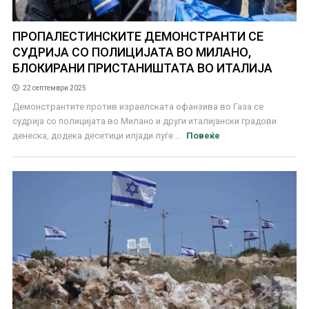
ПРОПАЛЕСТИНСКИТЕ ДЕМОНСТРАНТИ СЕ
СУДРИЈА СО ПОЛИЦИЈАТА ВО МИЛАНО,
БЛОКИРАНИ ПРИСТАНИШТАТА ВО ИТАЛИЈА
22 септември 2025
Демонстрантите против израелската офанзива во Газа се
судрија со полицијата во Милано и други италијански градови
денеска, додека десетици илјади луѓе ...
Повеќе