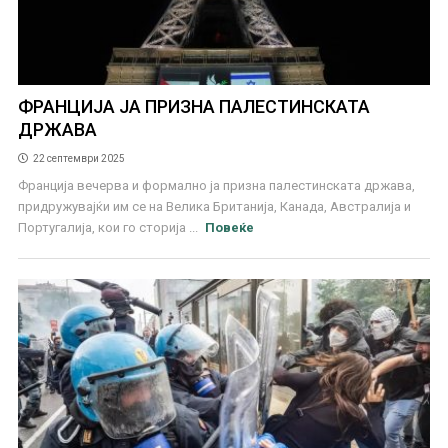
ФРАНЦИЈА ЈА ПРИЗНА ПАЛЕСТИНСКАТА
ДРЖАВА
22 септември 2025
Франција вечерва и формално ја призна палестинската држава,
придружувајќи им се на Велика Британија, Канада, Австралија и
Португалија, кои го сторија ...
Повеќе