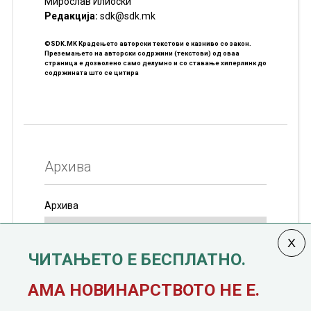
Мирослав Илиоски
Редакцијa:
sdk@sdk.mk
©SDK.MK Крадењето авторски текстови е казниво со закон.
Преземањето на авторски содржини (текстови) од оваа
страница е дозволено само делумно и со ставање хиперлинк до
содржината што се цитира
Архива
Архива
ЧИТАЊЕТО Е БЕСПЛАТНО.
Колумната
САКАМ ДА КАЖАМ
излегува од 12
АМА НОВИНАРСТВОТО НЕ Е.
јануари, 1991 година