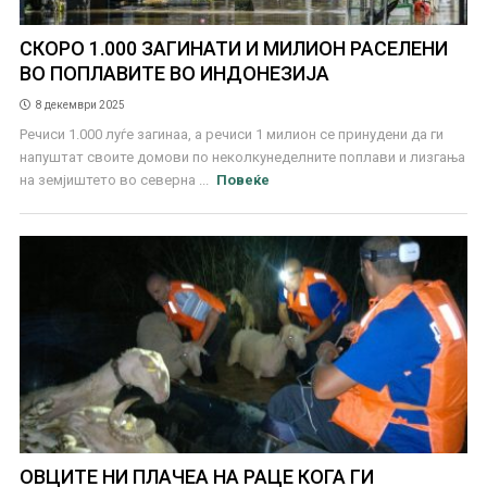
СКОРО 1.000 ЗАГИНАТИ И МИЛИОН РАСЕЛЕНИ
ВО ПОПЛАВИТЕ ВО ИНДОНЕЗИЈА
8 декември 2025
Речиси 1.000 луѓе загинаа, а речиси 1 милион се принудени да ги
напуштат своите домови по неколкунеделните поплави и лизгања
на земјиштето во северна ...
Повеќе
ОВЦИТЕ НИ ПЛАЧЕА НА РАЦЕ КОГА ГИ