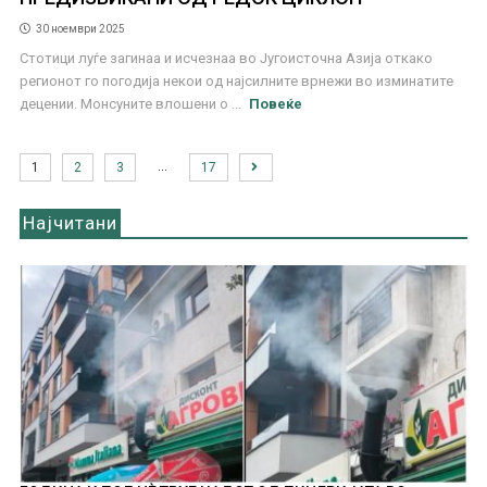
30 ноември 2025
Стотици луѓе загинаа и исчезнаа во Југоисточна Азија откако
регионот го погодија некои од најсилните врнежи во изминатите
децении. Монсуните влошени о ...
Повеќе
…
1
2
3
17
Најчитани