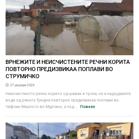
ВРНЕЖИТЕ И НЕИСЧИСТЕНИТЕ РЕЧНИ КОРИТА
ПОВТОРНО ПРЕДИЗВИКАА ПОПЛАВИ ВО
СТРУМИЧКО
27 јануари 2026
Неисчистеното речно корито од шамак и трски, но и надојдените
води од реката Тркајна повторно предизвикаа поплави во
Чифлик Маалото во Муртино, а под ...
Повеќе