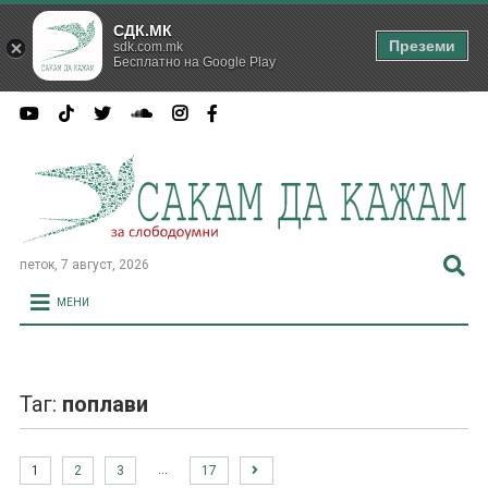
СДК.МК
Преземи
sdk.com.mk
Бесплатно на Google Play
петок, 7 август, 2026
МЕНИ
Таг:
поплави
…
1
2
3
17