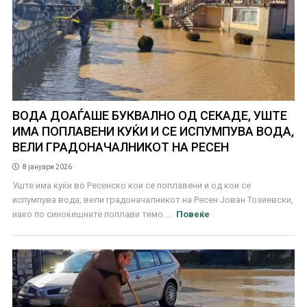
ВОДА ДОАЃАШЕ БУКВАЛНО ОД СЕКАДЕ, УШТЕ
ИМА ПОПЛАВЕНИ КУЌИ И СЕ ИСПУМПУВА ВОДА,
ВЕЛИ ГРАДОНАЧАЛНИКОТ НА РЕСЕН
8 јануари 2026
Уште има куќи во Ресенско кои се поплавени и од кои се
испумпува вода, вели градоначалникот на Ресен Јован Тозиевски,
иако по синоќешните поплави тимо ...
Повеќе