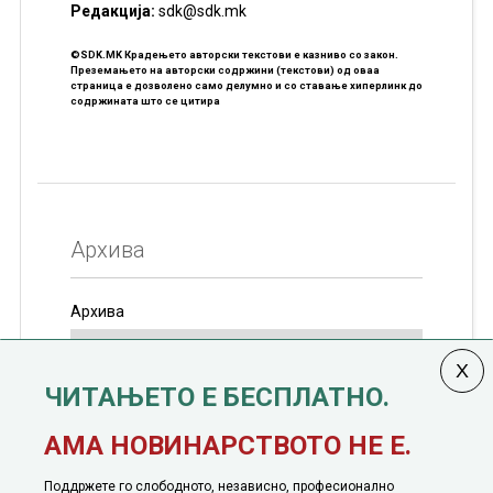
Редакцијa:
sdk@sdk.mk
©SDK.MK Крадењето авторски текстови е казниво со закон.
Преземањето на авторски содржини (текстови) од оваа
страница е дозволено само делумно и со ставање хиперлинк до
содржината што се цитира
Архива
Архива
ЧИТАЊЕТО Е БЕСПЛАТНО.
Колумната
САКАМ ДА КАЖАМ
излегува од 12
АМА НОВИНАРСТВОТО НЕ Е.
јануари, 1991 година
Поддржете го слободното, независно, професионално