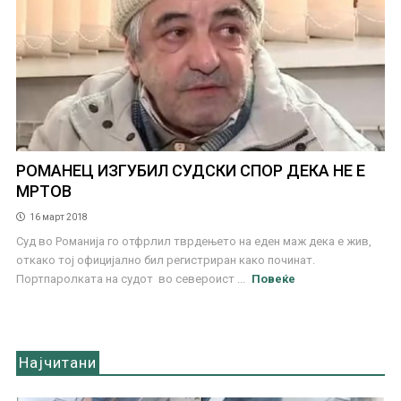
РОМАНЕЦ ИЗГУБИЛ СУДСКИ СПОР ДЕКА НЕ Е
МРТОВ
16 март 2018
Суд во Романија го отфрлил тврдењето на еден маж дека е жив,
откако тој официјално бил регистриран како починат.
Портпаролката на судот во североист ...
Повеќе
Најчитани