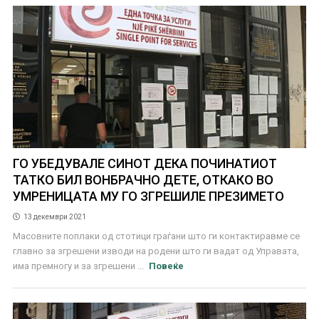
ГО УБЕДУВАЛЕ СИНОТ ДЕКА ПОЧИНАТИОТ
ТАТКО БИЛ ВОНБРАЧНО ДЕТЕ, ОТКАКО ВО
УМРЕНИЦАТА МУ ГО ЗГРЕШИЛЕ ПРЕЗИМЕТО
13 декември 2021
Масовните поплаки од стотици граѓани што ги контактиравме се
главно за згрешени изводи на родени што ги вадат од Управата,
има премногу и за згрешени ...
Повеќе