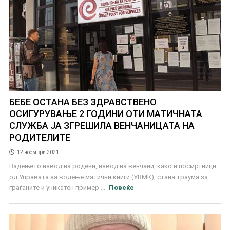
БЕБЕ ОСТАНА БЕЗ ЗДРАВСТВЕНО
ОСИГУРУВАЊЕ 2 ГОДИНИ ОТИ МАТИЧНАТА
СЛУЖБА ЈА ЗГРЕШИЛА ВЕНЧАНИЦАТА НА
РОДИТЕЛИТЕ
12 ноември 2021
Вадењето извод на родени, извод на венчани, како и посмртници
од Управата за водење матични книги (УВМК), стана траума за
граѓаните и уникатен пример ...
Повеќе