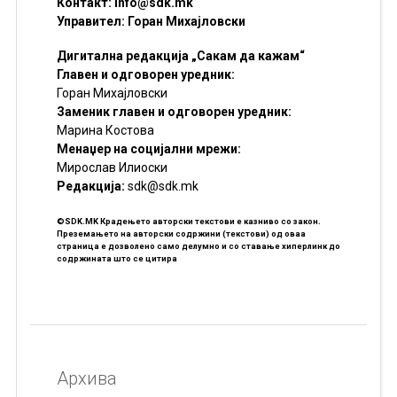
Контакт:
info@sdk.mk
Управител: Горан Михајловски
Дигитална редакција „Сакам да кажам“
Главен и одговорен уредник:
Горан Михајловски
Заменик главен и одговорен уредник:
Марина Костова
Менаџер на социјални мрежи:
Мирослав Илиоски
Редакцијa:
sdk@sdk.mk
©SDK.MK Крадењето авторски текстови е казниво со закон.
Преземањето на авторски содржини (текстови) од оваа
страница е дозволено само делумно и со ставање хиперлинк до
содржината што се цитира
Архива