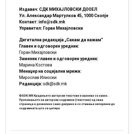
Издавач: СДК МИХАЈЛОВСКИ ДООЕЛ
Ул. Александар Мартулков 45, 1000 Скопје
Контакт:
info@sdk.mk
Управител: Горан Михајловски
Дигитална редакција „Сакам да кажам“
Главен и одговорен уредник:
Горан Михајловски
Заменик главен и одговорен уредник:
Марина Костова
Менаџер на социјални мрежи:
Мирослав Илиоски
Редакцијa:
sdk@sdk.mk
©SDK.MK Крадењето авторски текстови е казниво со закон.
Преземањето на авторски содржини (текстови) од оваа
страница е дозволено само делумно и со ставање хиперлинк до
содржината што се цитира