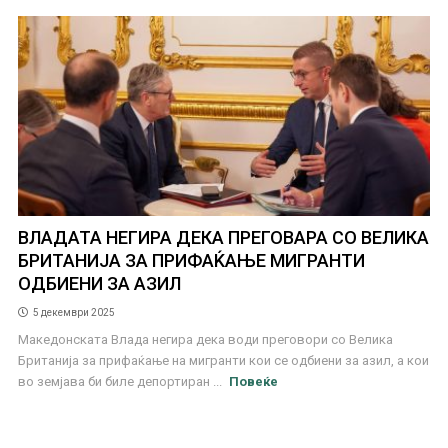
ВЛАДАТА НЕГИРА ДЕКА ПРЕГОВАРА СО ВЕЛИКА
БРИТАНИЈА ЗА ПРИФАЌАЊЕ МИГРАНТИ
ОДБИЕНИ ЗА АЗИЛ
5 декември 2025
Македонската Влада негира дека води преговори со Велика
Британија за прифаќање на мигранти кои се одбиени за азил, а кои
во земјава би биле депортиран ...
Повеќе