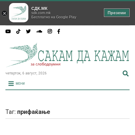
СДК.МК
Преземи
sdk.com.mk
Бесплатно на Google Play
четврток, 6 август, 2026
МЕНИ
Таг:
прифаќање