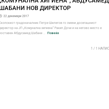
„КОМУНАЛНА ХИГИЕНА“, АБДУСАМЕД
ШАБАНИ НОВ ДИРЕКТОР
22 декември 2017
Скопскиот градоначалник Петре Шилегов го смени досегашниот
директор на ЈП „Комунална хигиена“ Ракип Дочи и на негово место е
поставен Абдусамед Шабани ...
Повеќе
1
/ 1 НАПИ