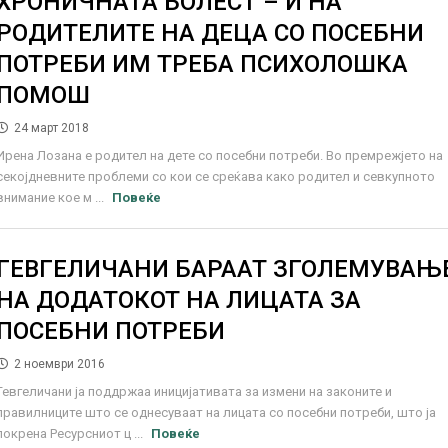
ХРОНИЧНАТА БОЛЕСТ – И НА
РОДИТЕЛИТЕ НА ДЕЦА СО ПОСЕБНИ
ПОТРЕБИ ИМ ТРЕБА ПСИХОЛОШКА
ПОМОШ
24 март 2018
Ирена Лозана е родител на дете со посебни потреби. Во премрежjето на
секојдневните проблеми со кои се среќава како родител и севкупното
внимание кое м ...
Повеќе
ГЕВГЕЛИЧАНИ БАРААТ ЗГОЛЕМУВАЊ
НА ДОДАТОКОТ НА ЛИЦАТА ЗА
ПОСЕБНИ ПОТРЕБИ
2 ноември 2016
Гевгеличани ја поддржаа иницијативата за измени на законите и
правилниците што се однесуваат на лицата со посебни потреби, што ја
покрена Ресурсниот ц ...
Повеќе