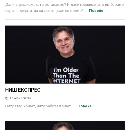
Дали згрешивме што останавме? И дали грешиме што им бараме
чаре на децата, да си фатат џаде со време? ...
Повеќе
НИШ ЕКСПРЕС
17 ноември 2023
Ниту атер кршат, ниту работа вршат. ...
Повеќе