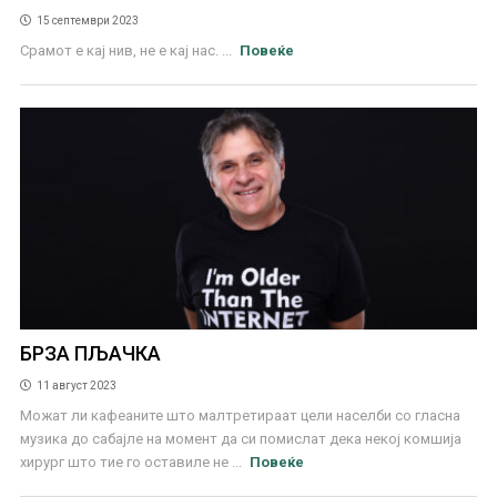
15 септември 2023
Срамот е кај нив, не е кај нас. ...
Повеќе
БРЗА ПЉАЧКА
11 август 2023
Можат ли кафеаните што малтретираат цели населби со гласна
музика до сабајле на момент да си помислат дека некој комшија
хирург што тие го оставиле не ...
Повеќе