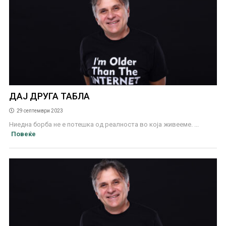
ДАЈ ДРУГА ТАБЛА
29 септември 2023
Ниедна борба не е потешка од реалноста во која живееме. ...
Повеќе