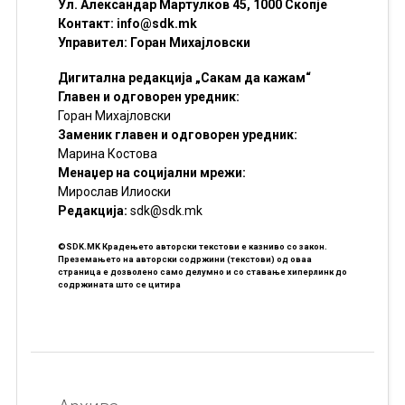
Ул. Александар Мартулков 45, 1000 Скопје
Контакт:
info@sdk.mk
Управител: Горан Михајловски
Дигитална редакција „Сакам да кажам“
Главен и одговорен уредник:
Горан Михајловски
Заменик главен и одговорен уредник:
Марина Костова
Менаџер на социјални мрежи:
Мирослав Илиоски
Редакцијa:
sdk@sdk.mk
©SDK.MK Крадењето авторски текстови е казниво со закон.
Преземањето на авторски содржини (текстови) од оваа
страница е дозволено само делумно и со ставање хиперлинк до
содржината што се цитира