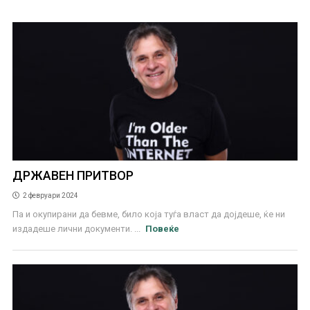
ДРЖАВЕН ПРИТВОР
2 февруари 2024
Па и окупирани да бевме, било која туѓа власт да дојдеше, ќе ни
издадеше лични документи. ...
Повеќе