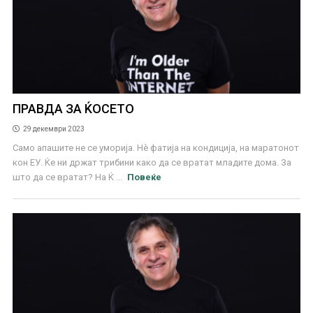
ПРАВДА ЗА ЌОСЕТО
29 декември 2023
Само апашите не се уморија. Нè фатија на кондиција, на маратонот
кон ЕУ. Ќе ни држат трибини како да се вратат младите дома. За
што да се вратат? На Ќ ...
Повеќе