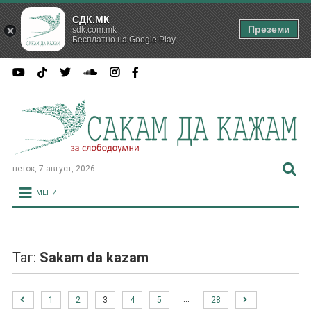
СДК.МК
Преземи
sdk.com.mk
Бесплатно на Google Play
петок, 7 август, 2026
МЕНИ
Таг:
Sakam da kazam
…
1
2
3
4
5
28