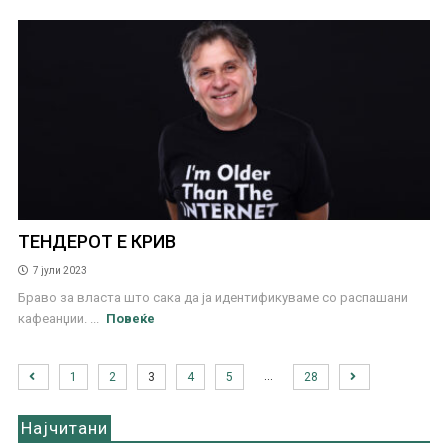
ТЕНДЕРОТ Е КРИВ
7 јули 2023
Браво за власта што сака да ја идентификуваме со распашани
кафеанџии. ...
Повеќе
…
1
2
3
4
5
28
Најчитани