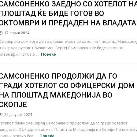
САМСОНЕНКО ЗАЕДНО СО ХОТЕЛОТ Н
ПЛОШТАД ЌЕ БИДЕ ГОТОВ ВО
ОКТОМВРИ И ПРЕДАДЕН НА ВЛАДАТА
17 април 2024
Офицерски дом кој е дел од комплексот со хотел на Плоштад Македони
и го гради рускиот бизнисмен Сергеј Самсоненко ќе биде готов во
октомври. Потоа о ...
Повеќе
САМСОНЕНКО ПРОДОЛЖИ ДА ГО
ГРАДИ ХОТЕЛОТ СО ОФИЦЕРСКИ ДОМ
НА ПЛОШТАД МАКЕДОНИЈА ВО
СКОПЈЕ
25 јануари 2024
Рускиот бизнисме Сергеј Самсоненко продолжи да го гради хотелот
заедно со Офицерски дом на Плоштад Македонија во Скопје. По неколк
години откако беа ...
Повеќе