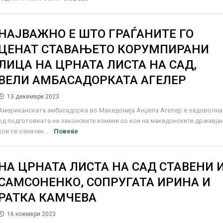
НАЈВАЖНО Е ШТО ГРАЃАНИТЕ ГО
ЦЕНАТ СТАВАЊЕТО КОРУМПИРАНИ
ЛИЦА НА ЦРНАТА ЛИСТА НА САД,
ВЕЛИ АМБАСАДОРКАТА АГЕЛЕР
13 декември 2023
Американската амбасадорка во Македонија Анџела Агелер е задоволна
од подготовката на законските измени со кои на македонските државја
кои се означен ...
Повеќе
НА ЦРНАТА ЛИСТА НА САД СТАВЕНИ 
САМСОНЕНКО, СОПРУГАТА ИРИНА И
РАТКА КАМЧЕВА
16 ноември 2023