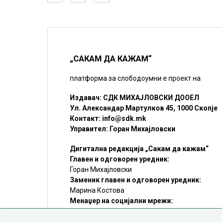
„САКАМ ДА КАЖАМ“
платформа за слободоумни е проект на
Издавач: СДК МИХАЈЛОВСКИ ДООЕЛ
Ул. Александар Мартулков 45, 1000 Скопје
Контакт:
info@sdk.mk
Управител: Горан Михајловски
Дигитална редакција „Сакам да кажам“
Главен и одговорен уредник:
Горан Михајловски
Заменик главен и одговорен уредник:
Марина Костова
Менаџер на социјални мрежи:
Мирослав Илиоски
Редакцијa:
sdk@sdk.mk