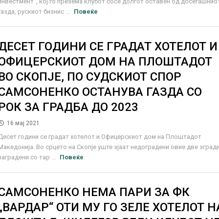
инвестмент“, кој го презема клубот сосе долгот оставен од досегашнио
газда, рускиот бизнис ...
Повеќе
ДЕСЕТ ГОДИНИ СЕ ГРАДАТ ХОТЕЛОТ И
ОФИЦЕРСКИОТ ДОМ НА ПЛОШТАДОТ
ВО СКОПЈЕ, ПО СУДСКИОТ СПОР
САМСОНЕНКО ОСТАНУВА ГАЗДА СО
РОК ЗА ГРАДБА ДО 2023
16 мај 2021
Десет години се градат хотелот и Офицерскиот дом на Плоштадот
Македонија. Во срцето на Скопје уште зјаат недоградени овие две згради
заградени со тар ...
Повеќе
САМСОНЕНКО НЕМА ПАРИ ЗА ФК
„ВАРДАР“ ОТИ МУ ГО ЗЕЛЕ ХОТЕЛОТ Н