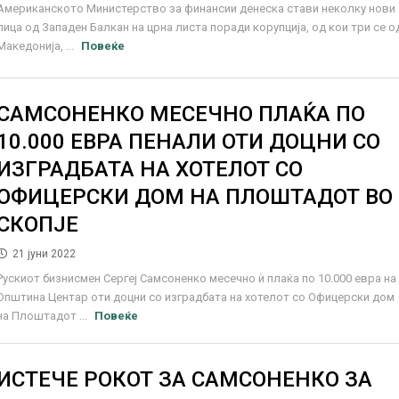
Американското Министерство за финансии денеска стави неколку нови
лица од Западен Балкан на црна листа поради корупција, од кои три се о
Македонија, ...
Повеќе
САМСОНЕНКО МЕСЕЧНО ПЛАЌА ПО
10.000 ЕВРА ПЕНАЛИ ОТИ ДОЦНИ СО
ИЗГРАДБАТА НА ХОТЕЛОТ СО
ОФИЦЕРСКИ ДОМ НА ПЛОШТАДОТ ВО
СКОПЈЕ
21 јуни 2022
Рускиот бизнисмен Сергеј Самсоненко месечно ѝ плаќа по 10.000 евра на
Општина Центар оти доцни со изградбата на хотелот со Офицерски дом
на Плоштадот ...
Повеќе
ИСТЕЧЕ РОКОТ ЗА САМСОНЕНКО ЗА