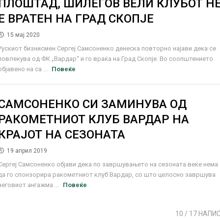
ПЛОШТАД, ШИЛЕГОВ ВЕЛИ КЛУБОТ Н
Е ВРАТЕН НА ГРАД СКОПЈЕ
15 мај 2020
Рускиот бизнисмен Сергеј Самсоненко денеска повторно најави дека се
повлекува од ФК „Вардар“ и го враќа на Град Скопје. Во соопштението
објавено на са ...
Повеќе
САМСОНЕНКО СИ ЗАМИНУВА ОД
РАКОМЕТНИОТ КЛУБ ВАРДАР НА
КРАЈОТ НА СЕЗОНАТА
19 април 2019
Сергеј Самсоненко објави дека по завршувањето на сезоната веќе нема
да го спонзорира ракометниот клуб Вардар, со што целосно завршува
неговиот ангажма ...
Повеќе
10
/ 17 НАПИ