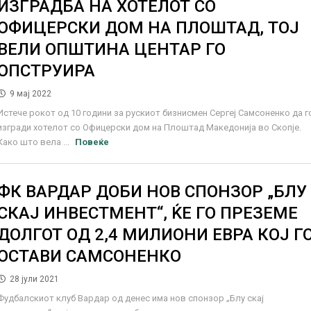
ИЗГРАДБА НА ХОТЕЛОТ СО
ОФИЦЕРСКИ ДОМ НА ПЛОШТАД, ТОЈ
ВЕЛИ ОПШТИНА ЦЕНТАР ГО
ОПСТРУИРА
9 мај 2022
Истече рокот од 10 години за рускиот бизнисмен Сергеј Самсоненко да г
изгради хотелот со Офицерски дом на Плоштад Македонија во Скопје.
Како што вела ...
Повеќе
ФК ВАРДАР ДОБИ НОВ СПОНЗОР „БЛУ
СКАЈ ИНВЕСТМЕНТ“, ЌЕ ГО ПРЕЗЕМЕ
ДОЛГОТ ОД 2,4 МИЛИОНИ ЕВРА КОЈ Г
ОСТАВИ САМСОНЕНКО
28 јули 2021
Фудбалскиот клуб Вардар од денес има нов спонзор „Блу скај