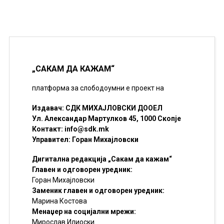
„САКАМ ДА КАЖАМ“
платформа за слободоумни е проект на
Издавач: СДК МИХАЈЛОВСКИ ДООЕЛ
Ул. Александар Мартулков 45, 1000 Скопје
Контакт:
info@sdk.mk
Управител: Горан Михајловски
Дигитална редакција „Сакам да кажам“
Главен и одговорен уредник:
Горан Михајловски
Заменик главен и одговорен уредник:
Марина Костова
Менаџер на социјални мрежи:
Мирослав Илиоски