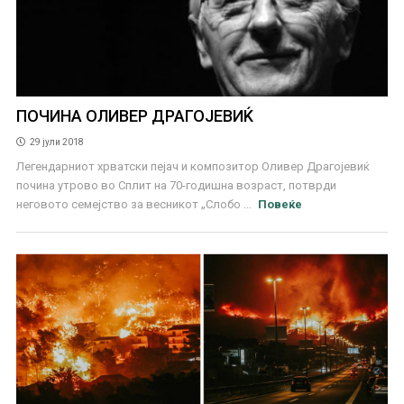
ПОЧИНА ОЛИВЕР ДРАГОЈЕВИЌ
29 јули 2018
Легендарниот хрватски пејач и композитор Оливер Драгојевиќ
почина утрово во Сплит на 70-годишна возраст, потврди
неговото семејство за весникот „Слобо ...
Повеќе