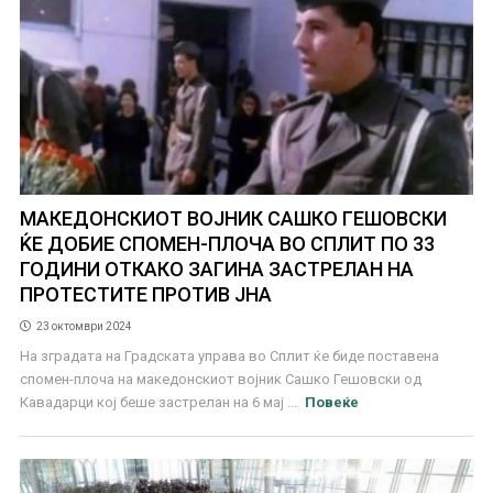
МАКЕДОНСКИОТ ВОЈНИК САШКО ГЕШОВСКИ
ЌЕ ДОБИЕ СПОМЕН-ПЛОЧА ВО СПЛИТ ПО 33
ГОДИНИ ОТКАКО ЗАГИНА ЗАСТРЕЛАН НА
ПРОТЕСТИТЕ ПРОТИВ ЈНА
23 октомври 2024
На зградата на Градската управа во Сплит ќе биде поставена
спомен-плоча на македонскиот војник Сашко Гешовски од
Кавадарци кој беше застрелан на 6 мај ...
Повеќе