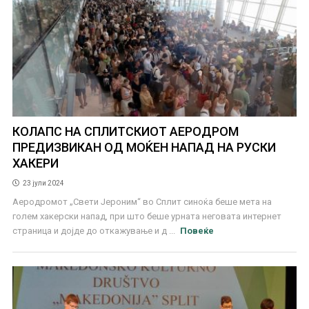
КОЛАПС НА СПЛИТСКИОТ АЕРОДРОМ
ПРЕДИЗВИКАН ОД МОЌЕН НАПАД НА РУСКИ
ХАКЕРИ
23 јули 2024
Аеродромот „Свети Јероним“ во Сплит синоќа беше мета на
голем хакерски напад, при што беше урната неговата интернет
страница и дојде до откажување и д ...
Повеќе