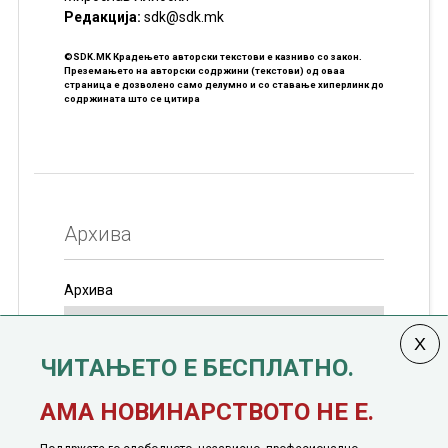
Редакцијa:
sdk@sdk.mk
©SDK.MK Крадењето авторски текстови е казниво со закон.
Преземањето на авторски содржини (текстови) од оваа
страница е дозволено само делумно и со ставање хиперлинк до
содржината што се цитира
Архива
Архива
ЧИТАЊЕТО Е БЕСПЛАТНО.
Колумната
САКАМ ДА КАЖАМ
излегува од 12
АМА НОВИНАРСТВОТО НЕ Е.
јануари, 1991 година