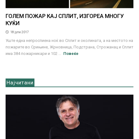
ГОЛЕМ ПОЖАР КАЈ СПЛИТ, ИЗГОРЕА МНОГУ
КУЌИ
18 јули 2017
Уште една непроспиена ноќ во Сплит и околината, а на местото на
пожарите во Срињине, Жрновница, Подстрана, Строжанац и Сплит
има 384 пожарникари и 102 ...
Повеќе
Најчитани