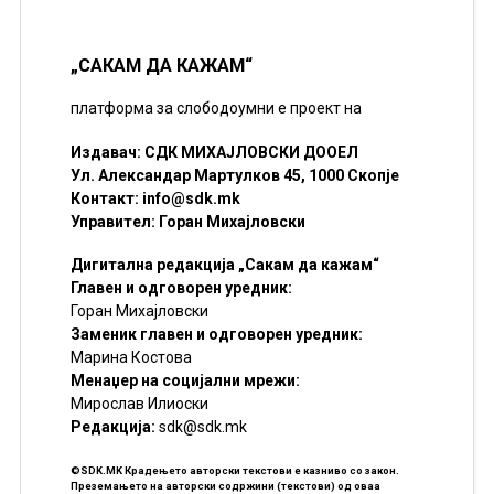
„САКАМ ДА КАЖАМ“
платформа за слободоумни е проект на
Издавач: СДК МИХАЈЛОВСКИ ДООЕЛ
Ул. Александар Мартулков 45, 1000 Скопје
Контакт:
info@sdk.mk
Управител: Горан Михајловски
Дигитална редакција „Сакам да кажам“
Главен и одговорен уредник:
Горан Михајловски
Заменик главен и одговорен уредник:
Марина Костова
Менаџер на социјални мрежи:
Мирослав Илиоски
Редакцијa:
sdk@sdk.mk
©SDK.MK Крадењето авторски текстови е казниво со закон.
Преземањето на авторски содржини (текстови) од оваа