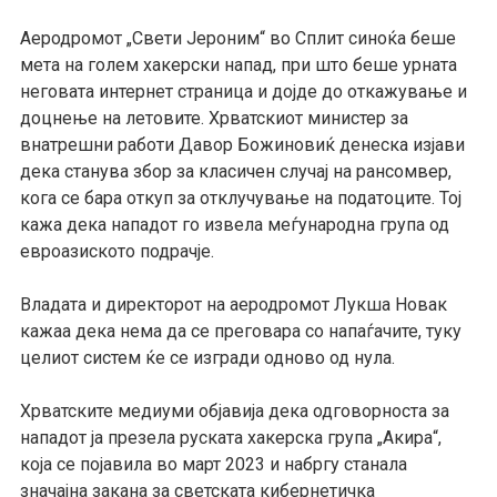
Аеродромот „Свети Јероним“ во Сплит синоќа беше
мета на голем хакерски напад, при што беше урната
неговата интернет страница и дојде до откажување и
доцнење на летовите. Хрватскиот министер за
внатрешни работи Давор Божиновиќ денеска изјави
дека станува збор за класичен случај на рансомвер,
кога се бара откуп за отклучување на податоците. Тој
кажа дека нападот го извела меѓународна група од
евроазиското подрачје.
Владата и директорот на аеродромот Лукша Новак
кажаа дека нема да се преговара со напаѓачите, туку
целиот систем ќе се изгради одново од нула.
Хрватските медиуми објавија дека одговорноста за
нападот ја презела руската хакерска група „Акира“,
која се појавила во март 2023 и набргу станала
значајна закана за светската кибернетичка