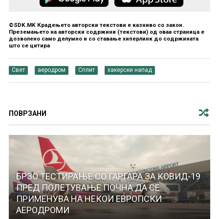
©SDK.MK Крадењето авторски текстови е казниво со закон.
Преземањето на авторски содржини (текстови) од оваа страница е
дозволено само делумно и со ставање хиперлинк до содржината
што се цитира
Свет
аеродром
Сплит
хакерски напад
ПОВРЗАНИ
БРЗО ТЕСТИРАЊЕ СО ГАРГАРА ЗА КОВИД-19
ПРЕД ПОЛЕТУВАЊЕ ПОЧНА ДА СЕ
ПРИМЕНУВА НА НЕКОИ ЕВРОПСКИ
АЕРОДРОМИ