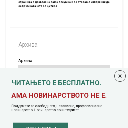
страница е дозволено само делумно и со ставање хиперлинк до
содржината што се цитира
Архива
Архива
ЧИТАЊЕТО Е БЕСПЛАТНО.
Колумната
САКАМ ДА КАЖАМ
излегува од 12
АМА НОВИНАРСТВОТО НЕ Е.
јануари, 1991 година
Поддржете го слободното, независно, професионално
новинарство. Новинарство со интегритет.