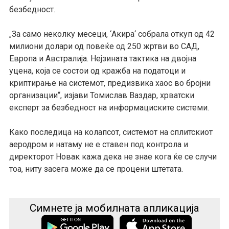
безбедност.
За само неколку месеци, ‘Акира‘ собрала откуп од 42
„
милиони долари од повеќе од 250 жртви во САД,
Европа и Австралија. Нејзината тактика на двојна
уцена, која се состои од кражба на податоци и
криптирање на системот, предизвика хаос во бројни
организации“, изјави Томислав Ваздар, хрватски
експерт за безбедност на информациските системи.
Како последица на колапсот, системот на сплитскиот
аеродром и натаму не е ставен под контрола и
директорот Новак кажа дека не знае кога ќе се случи
тоа, ниту засега може да се процени штетата.
Симнете ја мобилната апликација