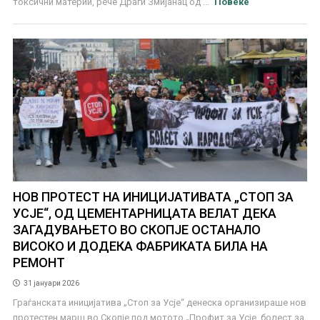
токсични материи, рече Драги Змијанац од ...
Повеќе
НОВ ПРОТЕСТ НА ИНИЦИЈАТИВАТА „СТОП ЗА
УСЈЕ“, ОД ЦЕМЕНТАРНИЦАТА ВЕЛАТ ДЕКА
ЗАГАДУВАЊЕТО ВО СКОПЈЕ ОСТАНАЛО
ВИСОКО И ДОДЕКА ФАБРИКАТА БИЛА НА
РЕМОНТ
31 јануари 2026
Граѓанската иницијатива „Стоп за Усје“ денеска организираше нов
протестен марш во Скопје под мотото „Профит за Усје, болест за