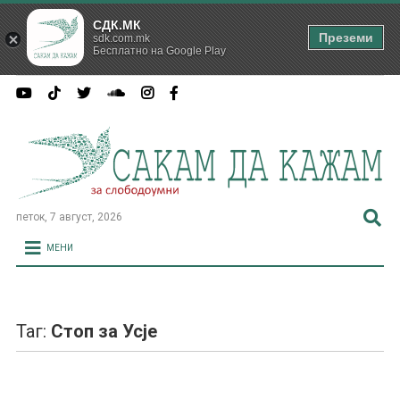
СДК.МК
Преземи
sdk.com.mk
Бесплатно на Google Play
петок, 7 август, 2026
МЕНИ
Таг:
Стоп за Усје