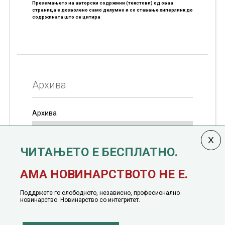
Преземањето на авторски содржини (текстови) од оваа
страница е дозволено само делумно и со ставање хиперлинк до
содржината што се цитира
Архива
Архива
ЧИТАЊЕТО Е БЕСПЛАТНО.
Колумната
САКАМ ДА КАЖАМ
излегува од 12
АМА НОВИНАРСТВОТО НЕ Е.
јануари, 1991 година
Поддржете го слободното, независно, професионално
новинарство. Новинарство со интегритет.