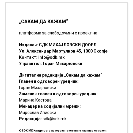
„САКАМ ДА КАЖАМ“
платформа за слободоумни е проект на
Издавач: СДК МИХАЈЛОВСКИ ДООЕЛ
Ул. Александар Мартулков 45, 1000 Скопје
Контакт:
info@sdk.mk
Управител: Горан Михајловски
Дигитална редакција „Сакам да кажам“
Главен и одговорен уредник:
Горан Михајловски
Заменик главен и одговорен уредник:
Марина Костова
Менаџер на социјални мрежи:
Мирослав Илиоски
Редакцијa:
sdk@sdk.mk
©SDK.MK Крадењето авторски текстови е казниво со закон.