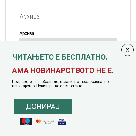
Архива
Архива
ЧИТАЊЕТО Е БЕСПЛАТНО.
Колумната
САКАМ ДА КАЖАМ
излегува од 12
АМА НОВИНАРСТВОТО НЕ Е.
јануари, 1991 година
Поддржете го слободното, независно, професионално
новинарство. Новинарство со интегритет.
ДОНИРАЈ
© 2016 - 2026 Сакам Да Кажам. Сите права задржани |
Маркетинг
понуда
|
Понуда за политичко рекламирање
|
Политика на приватност
|
Политика на инклузија
|
Кодекс на однесување