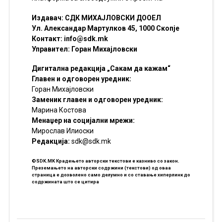
Издавач: СДК МИХАЈЛОВСКИ ДООЕЛ
Ул. Александар Мартулков 45, 1000 Скопје
Контакт:
info@sdk.mk
Управител: Горан Михајловски
Дигитална редакција „Сакам да кажам“
Главен и одговорен уредник:
Горан Михајловски
Заменик главен и одговорен уредник:
Марина Костова
Менаџер на социјални мрежи:
Мирослав Илиоски
Редакцијa:
sdk@sdk.mk
©SDK.MK Крадењето авторски текстови е казниво со закон.
Преземањето на авторски содржини (текстови) од оваа
страница е дозволено само делумно и со ставање хиперлинк до
содржината што се цитира