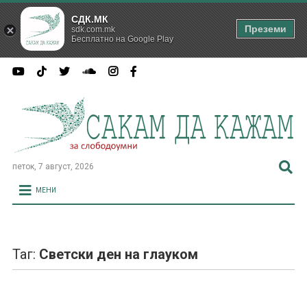
СДК.МК
Преземи
sdk.com.mk
Бесплатно на Google Play
петок, 7 август, 2026
МЕНИ
Таг:
Светски ден на глауком