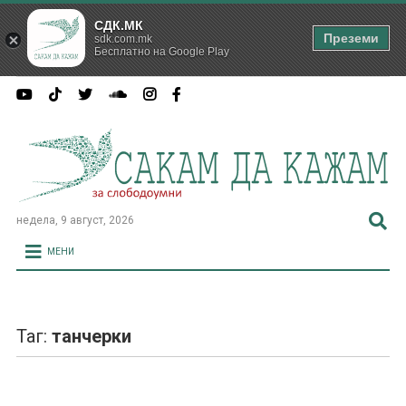
СДК.МК
Преземи
sdk.com.mk
Бесплатно на Google Play
недела, 9 август, 2026
МЕНИ
Таг:
танчерки