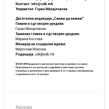
Контакт:
info@sdk.mk
Управител: Горан Михајловски
Дигитална редакција „Сакам да кажам“
Главен и одговорен уредник:
Горан Михајловски
Заменик главен и одговорен уредник:
Марина Костова
Менаџер на социјални мрежи:
Мирослав Илиоски
Редакцијa:
sdk@sdk.mk
©SDK.MK Крадењето авторски текстови е казниво со закон.
Преземањето на авторски содржини (текстови) од оваа
страница е дозволено само делумно и со ставање хиперлинк до
содржината што се цитира
Архива