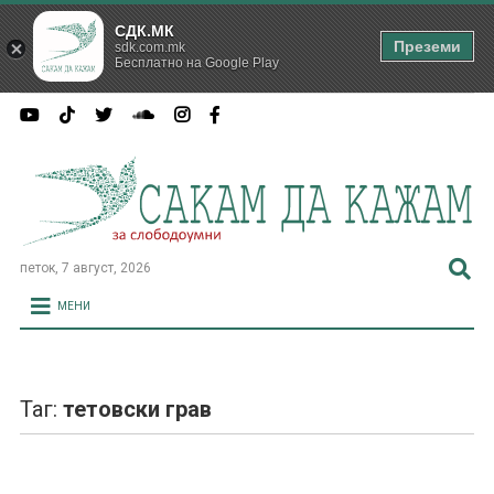
СДК.МК
Преземи
sdk.com.mk
Бесплатно на Google Play
петок, 7 август, 2026
МЕНИ
Таг:
тетовски грав