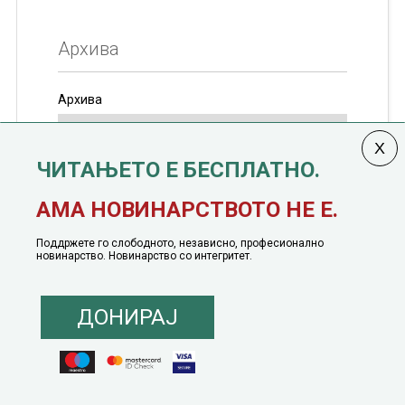
Архива
Архива
ЧИТАЊЕТО Е БЕСПЛАТНО.
Колумната
САКАМ ДА КАЖАМ
излегува од 12
АМА НОВИНАРСТВОТО НЕ Е.
јануари, 1991 година
Поддржете го слободното, независно, професионално
новинарство. Новинарство со интегритет.
ДОНИРАЈ
© 2016 - 2026 Сакам Да Кажам. Сите права задржани |
Маркетинг
понуда
|
Понуда за политичко рекламирање
|
Политика на приватност
|
Политика на инклузија
|
Кодекс на однесување