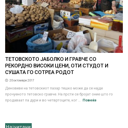
ТЕТОВСКОТО ЈАБОЛКО И ГРАВЧЕ СО
РЕКОРДНО ВИСОКИ ЦЕНИ, ОТИ СТУДОТ И
СУШАТА ГО СОТРЕА РОДОТ
20 октомври 2017
Деновиве на тетовскиот пазар тешко може да се најде
прочуеното тетовско гравче. На прсти се бројат оние што го
продаваат па дури и во четвртоците, ког ...
Повеќе
Најчитани