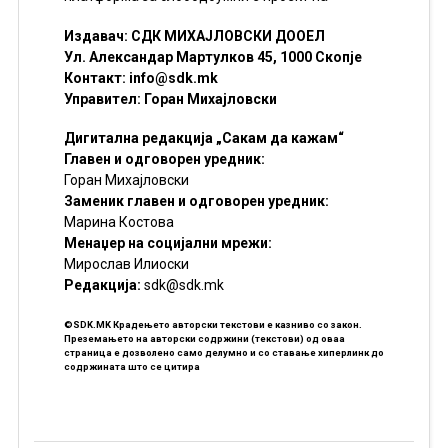
Издавач: СДК МИХАЈЛОВСКИ ДООЕЛ
Ул. Александар Мартулков 45, 1000 Скопје
Контакт:
info@sdk.mk
Управител: Горан Михајловски
Дигитална редакција „Сакам да кажам“
Главен и одговорен уредник:
Горан Михајловски
Заменик главен и одговорен уредник:
Марина Костова
Менаџер на социјални мрежи:
Мирослав Илиоски
Редакцијa:
sdk@sdk.mk
©SDK.MK Крадењето авторски текстови е казниво со закон.
Преземањето на авторски содржини (текстови) од оваа
страница е дозволено само делумно и со ставање хиперлинк до
содржината што се цитира