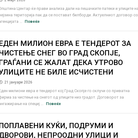
2 март 2026
Општина Центар ќе прави анализа дали на пешачките патеки и улиците н
нејзина територија пак да се постават билборди. Актуелниот договор с
агенцијата ...
Повеќе
ЕДЕН МИЛИОН ЕВРА Е ТЕНДЕРОТ ЗА
ЧИСТЕЊЕ СНЕГ ВО ГРАД СКОПЈЕ,
ГРАЃАНИ СЕ ЖАЛАТ ДЕКА УТРОВО
УЛИЦИТЕ НЕ БИЛЕ ИСЧИСТЕНИ
21 јануари 2026
Еден милиони евра е тендерот кој Град Скопје го склучи со приватна
фирма за чистење на снегот од улиците низ градот. Договорот за
ангажирање на специј ...
Повеќе
ПОПЛАВЕНИ КУЌИ, ПОДРУМИ И
ДВОРОВИ, НЕПРООДНИ УЛИЦИ И