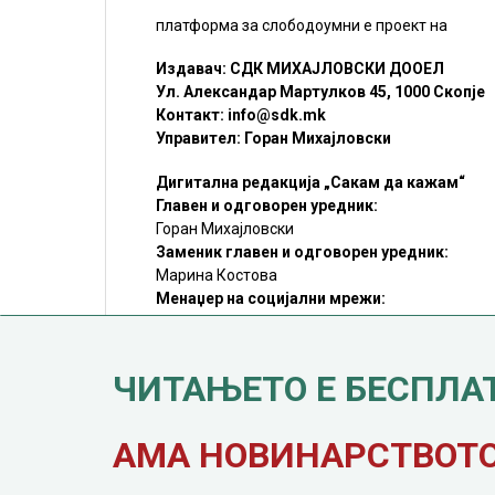
платформа за слободоумни е проект на
Издавач: СДК МИХАЈЛОВСКИ ДООЕЛ
Ул. Александар Мартулков 45, 1000 Скопје
Контакт:
info@sdk.mk
Управител: Горан Михајловски
Дигитална редакција „Сакам да кажам“
Главен и одговорен уредник:
Горан Михајловски
Заменик главен и одговорен уредник:
Марина Костова
Менаџер на социјални мрежи:
Мирослав Илиоски
Редакцијa:
sdk@sdk.mk
ЧИТАЊЕТО Е БЕСПЛА
©SDK.MK Крадењето авторски текстови е казниво со закон.
Преземањето на авторски содржини (текстови) од оваа
страница е дозволено само делумно и со ставање хиперлинк
до содржината што се цитира
АМА НОВИНАРСТВОТО 