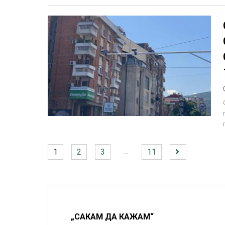
…
1
2
3
11
„САКАМ ДА КАЖАМ“