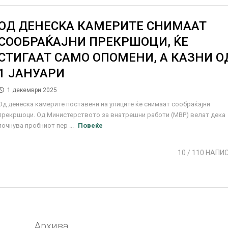
ОД ДЕНЕСKA КАМЕРИТЕ СНИМААТ
СООБРАЌАЈНИ ПРЕКРШОЦИ, ЌЕ
СТИГААТ САМО ОПОМЕНИ, А КАЗНИ О
1 ЈАНУАРИ
1 декември 2025
Од денеска камерите поставени на улиците ќе снимаат сообраќајни
прекршоци. Од Министерството за внатрешни работи (МВР) велат дека
почнува пробниот пер ...
Повеќе
10
/ 110 НАПИ
Архива