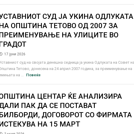
УСТАВНИОТ СУД ЈА УКИНА ОДЛУКАТА
НА ОПШТИНА ТЕТОВО ОД 2007 ЗА
ПРЕИМЕНУВАЊЕ НА УЛИЦИТЕ ВО
ГРАДОТ
17 јуни 2026
Уставниот суд на својата денешна седница ја укина Одлуката на Совет н
Општина Тетово, донесена на 24 април 2007 година, за преименување на
имињата на ...
Повеќе
ОПШТИНА ЦЕНТАР ЌЕ АНАЛИЗИРА
ДАЛИ ПАК ДА СЕ ПОСТАВАТ
БИЛБОРДИ, ДОГОВОРОТ СО ФИРМАТА
ИСТЕКУВА НА 15 МАРТ