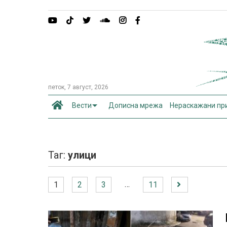
петок, 7 август, 2026
Вести
Дописна мрежа
Нераскажани пр
Таг:
улици
…
1
2
3
11