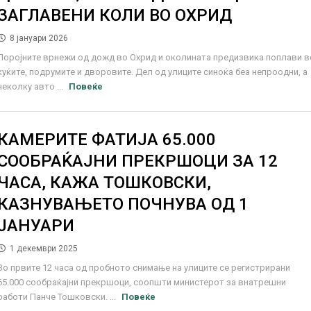
ЗАГЛАВЕНИ КОЛИ ВО ОХРИД
8 јануари 2026
Поројните врнежи од дожд во Охрид и околината предизвика поплави в
куќите, подрумите и дворовите. Дел од улиците синоќа беа непроодни, а
неколку авто ...
Повеќе
КАМЕРИТЕ ФАТИЈА 65.000
СООБРАЌАЈНИ ПРЕКРШОЦИ ЗА 12
ЧАСА, КАЖА ТОШКОВСКИ,
КАЗНУВАЊЕТО ПОЧНУВА ОД 1
ЈАНУАРИ
1 декември 2025
Во првите 12 часа од пробното снимање на улиците се регистрирани
65.000 сообраќајни прекршоци, соопшти министерот за внатрешни
работи Панче Тошковски. ...
Повеќе