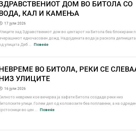
ЗДРАВСТВЕНИОТ ДОМ ВО БИТОЛА СО
ВОДА, КАЛ И КАМЕЊА
17 јули 2026
Улиците зад Здравствениот дом во центарот на Битола беа блокирани 
вчерашниот едночасовен дожд. Надојдената вода ја раскопа делницата
од улицата Деб ...
Повеќе
НЕВРЕМЕ ВО БИТОЛА, РЕКИ СЕ СЛЕВА
НИЗ УЛИЦИТЕ
16 јули 2026
Силното невреме кое вечерва ја зафати Битола создаде реки низ
битолските улици. Голем дел од коловозите беа поплавени, а на одреде
крстосници во цен ...
Повеќе