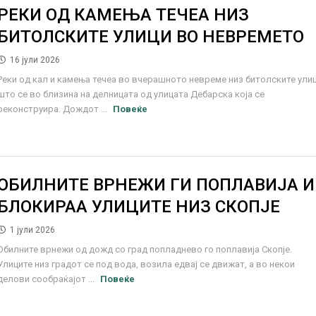
РЕКИ ОД КАМЕЊА ТЕЧЕА НИЗ
БИТОЛСКИТЕ УЛИЦИ ВО НЕВРЕМЕТО
16 јули 2026
Реки од кал и камења течеа во вчерашното невреме низ битолските ули
што се во близина на делницата од улицата Дебарска која се
реконструира. Дождот ...
Повеќе
ОБИЛНИТЕ ВРНЕЖИ ГИ ПОПЛАВИЈА И
БЛОКИРАА УЛИЦИТЕ НИЗ СКОПЈЕ
1 јули 2026
Обилните врнежи од дожд со град попладнево го поплавија Скопје.
Улиците низ градот се под вода, возила едвај се движат, а во некои
делови сообраќајот ...
Повеќе