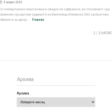
9 април 2025
Со психијатриско вештачење и сведок на одбраната, во Основниот суд
Куманово продолжи судењето на Вангелица Илиевска (36) од Кратово,
обвинета за двојн ...
Повеќе
2
/ 2 НАПИ
Архива
Архива