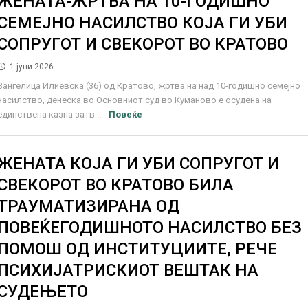
ЖЕНАТА-ЖРТВА НА 10-ГОДИШНО
СЕМЕЈНО НАСИЛСТВО КОЈА ГИ УБИ
СОПРУГОТ И СВЕКОРОТ ВО КРАТОВО
1 јуни 2026
Вангелица Илиевска (36) од Кратово, жртва на над 10-годишно семејно
насилство, денеска во Основниот суд во Куманово е осудена на
единствена казна затв ...
Повеќе
ЖЕНАТА КОЈА ГИ УБИ СОПРУГОТ И
СВЕКОРОТ ВО КРАТОВО БИЛА
ТРАУМАТИЗИРАНА ОД
ПОВЕЌЕГОДИШНОТО НАСИЛСТВО БЕЗ
ПОМОШ ОД ИНСТИТУЦИИТЕ, РЕЧЕ
ПСИХИЈАТРИСКИОТ ВЕШТАК НА
СУДЕЊЕТО