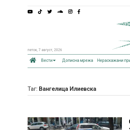
петок, 7 август, 2026
Вести
Дописна мрежа
Нераскажани пр
Таг:
Вангелица Илиевска