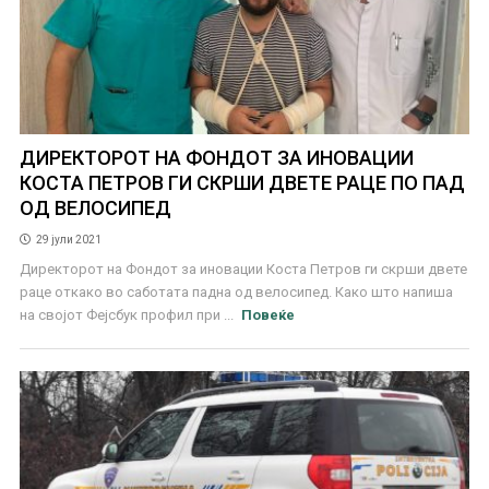
ДИРЕКТОРОТ НА ФОНДОТ ЗА ИНОВАЦИИ
КОСТА ПЕТРОВ ГИ СКРШИ ДВЕТЕ РАЦЕ ПО ПАД
ОД ВЕЛОСИПЕД
29 јули 2021
Директорот на Фондот за иновации Коста Петров ги скрши двете
раце откако во саботата падна од велосипед. Како што напиша
на својот Фејсбук профил при ...
Повеќе