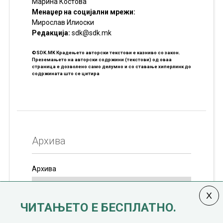
Марина Костова
Менаџер на социјални мрежи:
Мирослав Илиоски
Редакцијa:
sdk@sdk.mk
©SDK.MK Крадењето авторски текстови е казниво со закон.
Преземањето на авторски содржини (текстови) од оваа
страница е дозволено само делумно и со ставање хиперлинк до
содржината што се цитира
Архива
Архива
ЧИТАЊЕТО Е БЕСПЛАТНО.
Колумната
САКАМ ДА КАЖАМ
излегува од 12