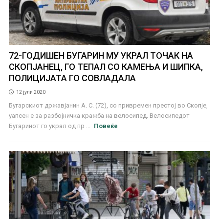
72-ГОДИШЕН БУГАРИН МУ УКРАЛ ТОЧАК НА
СКОПЈАНЕЦ, ГО ТЕПАЛ СО КАМЕЊА И ШИПКА,
ПОЛИЦИЈАТА ГО СОВЛАДАЛА
12 јули 2020
Бугарскиот државјанин А. С. (72), со привремен престој во Скопје,
уапсен е за разбојничка кражба на велосипед. Велосипедот
Бугаринот го украл од пр ...
Повеќе