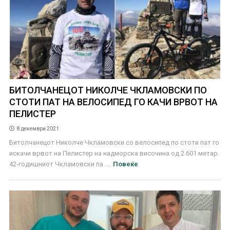
БИТОЛЧАНЕЦOT НИКОЛЧЕ ЧКЛАМОВСКИ ПО
СТОТИ ПАТ НА ВЕЛОСИПЕД ГО КАЧИ ВРВОТ НА
ПЕЛИСТЕР
8 декември 2021
Битолчанецот Николче Чкламовски со велосипед по стоти пат го
искачи врвот на Пелистер на надморска височина од 2.601 метар.
42-годишниот Чкламовски па ...
Повеќе