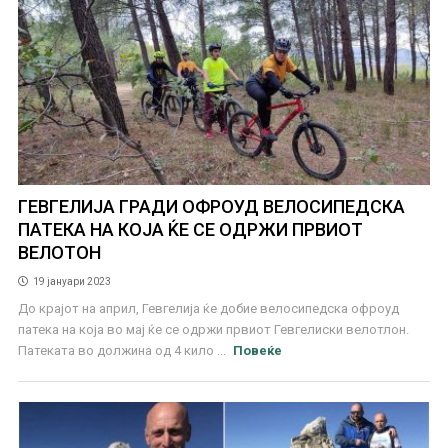
ГЕВГЕЛИЈА ГРАДИ ОФРОУД ВЕЛОСИПЕДСКА
ПАТЕКА НА КОЈА ЌЕ СЕ ОДРЖИ ПРВИОТ
ВЕЛОТОН
19 јануари 2023
До крајот на април, Гевгелија ќе добие велосипедска офроуд
патека на која во мај ќе се одржи првиот Гевгелиски велотлон.
Патеката во должина од 4 кило ...
Повеќе