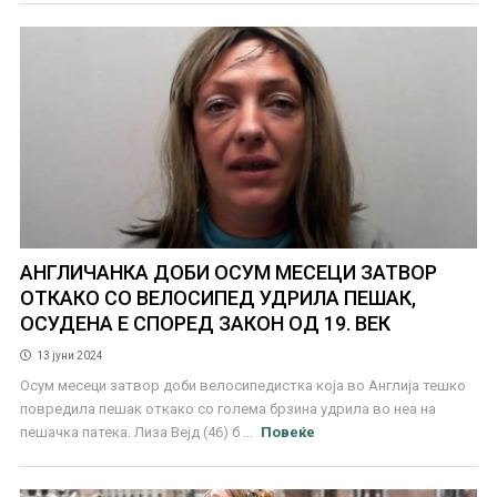
АНГЛИЧАНКА ДОБИ ОСУМ МЕСЕЦИ ЗАТВОР
ОТКАКО СО ВЕЛОСИПЕД УДРИЛА ПЕШАК,
ОСУДЕНА Е СПОРЕД ЗАКОН ОД 19. ВЕК
13 јуни 2024
Осум месеци затвор доби велосипедистка која во Англија тешко
повредила пешак откако со голема брзина удрила во неа на
пешачка патека. Лиза Вејд (46) б ...
Повеќе