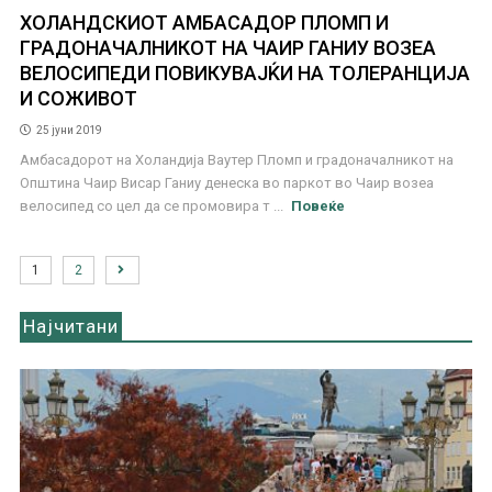
ХОЛАНДСКИОТ АМБАСАДОР ПЛОМП И
ГРАДОНАЧАЛНИКОТ НА ЧАИР ГАНИУ ВОЗЕА
ВЕЛОСИПЕДИ ПОВИКУВАЈЌИ НА ТОЛЕРАНЦИЈА
И СОЖИВОТ
25 јуни 2019
Амбасадорот на Холандија Ваутер Пломп и градоначалникот на
Општина Чаир Висар Ганиу денеска во паркот во Чаир возеа
велосипед со цел да се промовира т ...
Повеќе
1
2
Најчитани