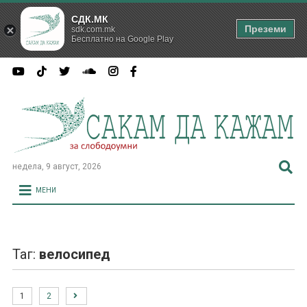
СДК.МК
Преземи
sdk.com.mk
Бесплатно на Google Play
недела, 9 август, 2026
МЕНИ
Таг:
велосипед
1
2