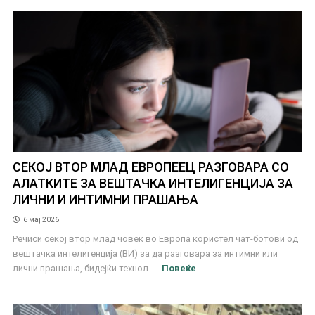
СЕКОЈ ВТОР МЛАД ЕВРОПЕЕЦ РАЗГОВАРА СО
АЛАТКИТЕ ЗА ВЕШТАЧКА ИНТЕЛИГЕНЦИЈА ЗА
ЛИЧНИ И ИНТИМНИ ПРАШАЊА
6 мај 2026
Речиси секој втор млад човек во Европа користел чат-ботови од
вештачка интелигенција (ВИ) за да разговара за интимни или
лични прашања, бидејќи технол ...
Повеќе