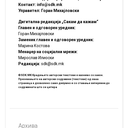
Контакт:
info@sdk.mk
Управител: Горан Михајловски
Дигитална редакција „Сакам да кажам“
Главен и одговорен уредник:
Горан Михајловски
Заменик главен и одговорен уредник:
Марина Костова
Менаџер на социјални мрежи:
Мирослав Илиоски
Редакцијa:
sdk@sdk.mk
©SDK.MK Крадењето авторски текстови е казниво со закон.
Преземањето на авторски содржини (текстови) од оваа
страница е дозволено само делумно и со ставање хиперлинк до
содржината што се цитира
Архива