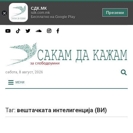
СДК.МК
Преземи
sdk.com.mk
Бесплатно на Google Play
сабота, 8 август, 2026
МЕНИ
Таг:
вештачката интелигенција (ВИ)