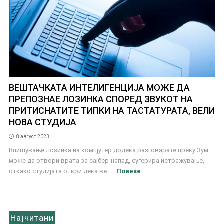
ВЕШТАЧКАТА ИНТЕЛИГЕНЦИЈА МОЖЕ ДА
ПРЕПОЗНАЕ ЛОЗИНКА СПОРЕД ЗВУКОТ НА
ПРИТИСНАТИТЕ ТИПКИ НА ТАСТАТУРАТА, ВЕЛИ
НОВА СТУДИЈА
8 август 2023
Впишување лозинка на компјутер додека разговарате преку Зум
може да отвори врата за сајбер-напад, сугерира истражување,
откако студијата откри дека ве ...
Повеќе
Најчитани