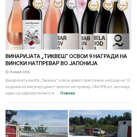
ВИНАРИЈАТА „ТИКВЕШ“ ОСВОИ 9 НАГРАДИ НА
ВИНСКИ НАТПРЕВАР ВО ЈАПОНИЈА
8 април 2026
Винарската визба „Тиквеш“ освои девет престижни награди на 13.
издание на меѓународниот вински натпревар САКУРА во Јапонија,
еден од највлијателните в ...
Повеќе