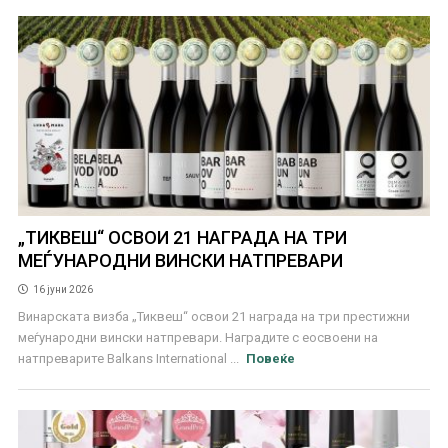
„ТИКВЕШ“ ОСВОИ 21 НАГРАДА НА ТРИ
МЕЃУНАРОДНИ ВИНСКИ НАТПРЕВАРИ
16 јуни 2026
Винарската визба „Тиквеш“ освои 21 награда на три престижни
меѓународни вински натпревари. Наградите с еосвоени на
натпреварите Balkans International ...
Повеќе