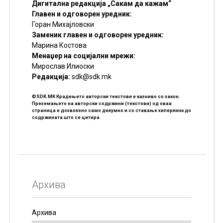
Дигитална редакција „Сакам да кажам“
Главен и одговорен уредник:
Горан Михајловски
Заменик главен и одговорен уредник:
Марина Костова
Менаџер на социјални мрежи:
Мирослав Илиоски
Редакцијa:
sdk@sdk.mk
©SDK.MK Крадењето авторски текстови е казниво со закон.
Преземањето на авторски содржини (текстови) од оваа
страница е дозволено само делумно и со ставање хиперлинк до
содржината што се цитира
Архива
Архива