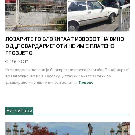
ЛОЗАРИТЕ ГО БЛОКИРААТ ИЗВОЗОТ НА ВИНО
ОД „ПОВАРДАРИЕ” ОТИ НЕ ИМ Е ПЛАТЕНО
ГРОЗЈЕТО
17 јуни 2017
Незадоволни лозари ја блокираа винарската визба „Повардарие”
во Неготино, во која неколку цистерни се натоварени со
флаширано и наливно вино, и велат ...
Повеќе
Најчитани