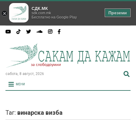
СДК.МК
Преземи
sdk.com.mk
Бесплатно на Google Play
сабота, 8 август, 2026
МЕНИ
Таг:
винарска визба