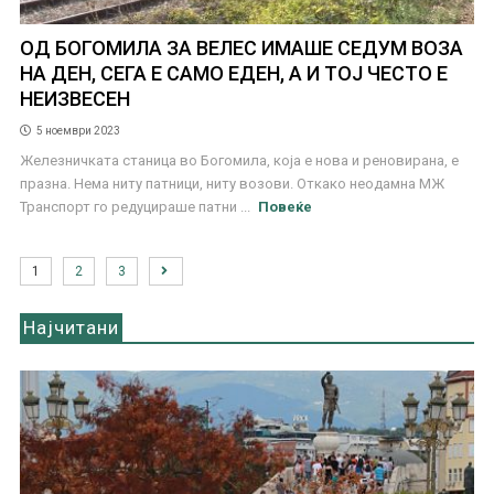
ОД БОГОМИЛА ЗА ВЕЛЕС ИМАШЕ СЕДУМ ВОЗА
НА ДЕН, СЕГА Е САМО ЕДЕН, А И ТОЈ ЧЕСТО Е
НЕИЗВЕСЕН
5 ноември 2023
Железничката станица во Богомила, која е нова и реновирана, е
празна. Нема ниту патници, ниту возови. Откако неодамна МЖ
Транспорт го редуцираше патни ...
Повеќе
1
2
3
Најчитани