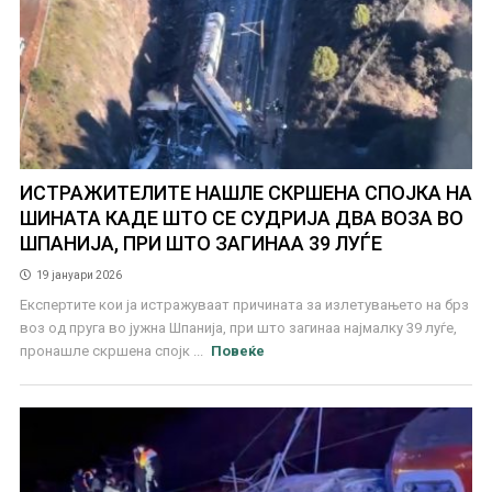
ИСТРАЖИТЕЛИТЕ НАШЛЕ СКРШЕНА СПОЈКА НА
ШИНАТА КАДЕ ШТО СЕ СУДРИЈА ДВА ВОЗА ВО
ШПАНИЈА, ПРИ ШТО ЗАГИНАА 39 ЛУЃЕ
19 јануари 2026
Експертите кои ја истражуваат причината за излетувањето на брз
воз од пруга во јужна Шпанија, при што загинаа најмалку 39 луѓе,
пронашле скршена спојк ...
Повеќе