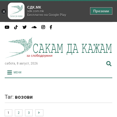
СДК.МК
Преземи
sdk.com.mk
Бесплатно на Google Play
сабота, 8 август, 2026
МЕНИ
Таг:
возови
1
2
3