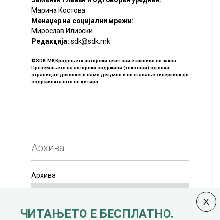
Заменик главен и одговорен уредник:
Марина Костова
Менаџер на социјални мрежи:
Мирослав Илиоски
Редакцијa:
sdk@sdk.mk
©SDK.MK Крадењето авторски текстови е казниво со закон.
Преземањето на авторски содржини (текстови) од оваа
страница е дозволено само делумно и со ставање хиперлинк до
содржината што се цитира
Архива
Архива
ЧИТАЊЕТО Е БЕСПЛАТНО.