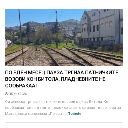
ПО ЕДЕН МЕСЕЦ ПАУЗА ТРГНАА ПАТНИЧКИТЕ
ВОЗОВИ КОН БИТОЛА, ПЛАДНЕВНИТЕ НЕ
СООБРАЌААТ
15 јули 2026
Од денеска тргнаа и патничките возови од и за Битола. Ќе
сообраќаат два од трите предвидени со годишниот возен ред на
Македонски железници. „По зав ...
Повеќе