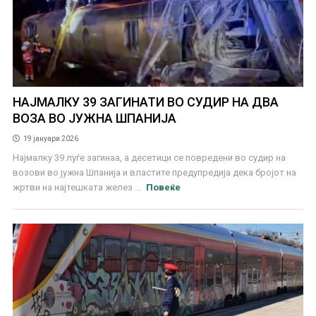
НАЈМАЛКУ 39 ЗАГИНАТИ ВО СУДИР НА ДВА
ВОЗА ВО ЈУЖНА ШПАНИЈА
19 јануари 2026
Најмалку 39 луѓе загинаа, а десетици се повредени во судир на
возови во јужна Шпанија и властите предупредија дека бројот на
жртви на најтешката желез ...
Повеќе