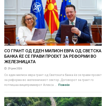
СО ГРАНТ ОД ЕДЕН МИЛИОН ЕВРА ОД СВЕТСКА
БАНКА ЌЕ СЕ ПРАВИ ПРОЕКТ ЗА РЕФОРМИ ВО
ЖЕЛЕЗНИЦАТА
29 јуни 2026
Со еден милион евра грант од Светската банка ќе се прави проект
за реформа во железничкиот сектор. Договорот за грант го
потпишаа вицепремиерот Алекса ...
Повеќе