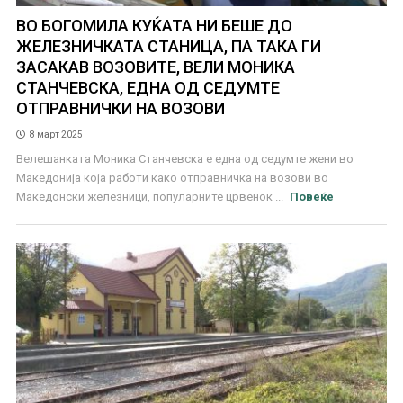
ВО БОГОМИЛА КУЌАТА НИ БЕШЕ ДО
ЖЕЛЕЗНИЧКАТА СТАНИЦА, ПА ТАКА ГИ
ЗАСАКАВ ВОЗОВИТЕ, ВЕЛИ МОНИКА
СТАНЧЕВСКА, ЕДНА ОД СЕДУМТЕ
ОТПРАВНИЧКИ НА ВОЗОВИ
8 март 2025
Велешанката Моника Станчевска е една од седумте жени во
Македонија која работи како отправничка на возови во
Македонски железници, популарните црвенок ...
Повеќе