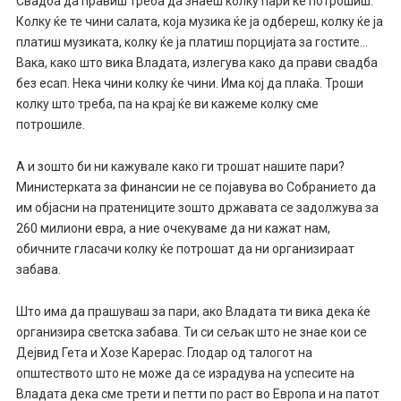
Свадба да правиш треба да знаеш колку пари ќе потрошиш.
Колку ќе те чини салата, која музика ќе ја одбереш, колку ќе ја
платиш музиката, колку ќе ја платиш порцијата за гостите…
Вака, како што вика Владата, излегува како да прави свадба
без есап. Нека чини колку ќе чини. Има кој да плаќа. Троши
колку што треба, па на крај ќе ви кажеме колку сме
потрошиле.
А и зошто би ни кажувале како ги трошат нашите пари?
Министерката за финансии не се појавува во Собранието да
им објасни на пратениците зошто државата се задолжува за
260 милиони евра, а ние очекуваме да ни кажат нам,
обичните гласачи колку ќе потрошат да ни организираат
забава.
Што има да прашуваш за пари, ако Владата ти вика дека ќе
организира светска забава. Ти си сељак што не знае кои се
Дејвид Гета и Хозе Карерас. Глодар од талогот на
општеството што не може да се израдува на успесите на
Владата дека сме трети и петти по раст во Европа и на патот