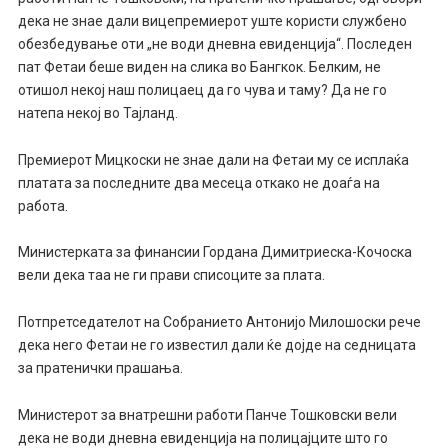
дека не знае дали вицепремиерот уште користи службено
обезбедување оти „не води дневна евиденција“. Последен
пат Фетаи беше виден на слика во Бангкок. Белким, не
отишол некој наш полицаец да го чува и таму? Да не го
натепа некој во Тајланд.
Премиерот Мицкоски не знае дали на Фетаи му се исплаќа
платата за последните два месеца откако не доаѓа на
работа.
Министерката за финансии Гордана Димитриеска-Кочоска
вели дека таа не ги прави списоците за плата.
Потпретседателот на Собранието Антонијо Милошоски рече
дека него Фетаи не го известил дали ќе дојде на седницата
за пратенички прашања.
Министерот за внатрешни работи Панче Тошковски вели
дека не води дневна евиденција на полицајците што гo