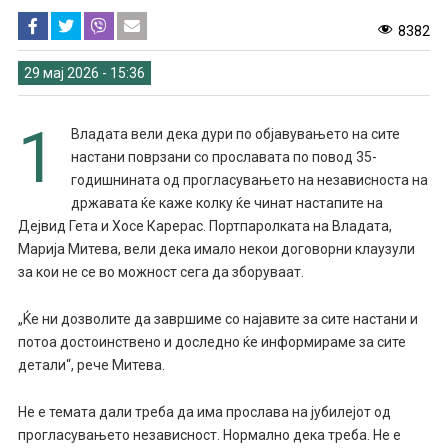
8382
29 мај 2026 - 15:36
1
Владата вели дека дури по објавувањето на сите
настани поврзани со прославата по повод 35-
годишнината од прогласувањето на независноста на
државата ќе каже колку ќе чинат настапите на
Дејвид Гета и Хосе Карерас. Портпаролката на Владата,
Марија Митева, вели дека имало некои договорни клаузули
за кои не се во можност сега да зборуваат.
„Ќе ни дозволите да завршиме со најавите за сите настани и
потоа достоинствено и доследно ќе информираме за сите
детали“, рече Митева.
Не е темата дали треба да има прослава на јубилејот од
прогласувањето независност. Нормално дека треба. Не е