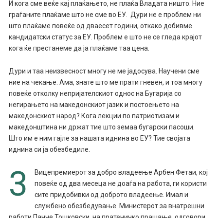
И кога сме веќе кај плаќањето, не плаќа Владата ништо. Ние
граѓаните плаќаме што не сме во ЕУ. Дури не е проблем ни
што плаќаме повеќе од дваесет години, откако добивме
кандидатски статус за ЕУ. Проблем е што не се гледа крајот
кога ќе престанеме да ја плаќаме таа цена.
Дури и таа неизвесност многу не ме јадосува. Научени сме
ние на чекање. Ама, знате што ме прати гневен, и тоа многу
повеќе отколку непријателскиот однос на Бугарија со
негирањето на македонскиот јазик и постоењето на
македонскиот народ? Кога лекции по патриотизам и
македонштина ни држат тие што земаа бугарски пасоши.
Што им е ним гајле за нашата иднина во ЕУ? Тие својата
иднина си ја обезбедиле.
3
Вицепремиерот за добро владеење Арбен Фетаи, кој
повеќе од два месеца не доаѓа на работа, ги користи
сите придобивки од доброто владеење. Имал и
службено обезбедување. Министерот за внатрешни
работи Панче Тошковски, на пратеничко прашање, одговори