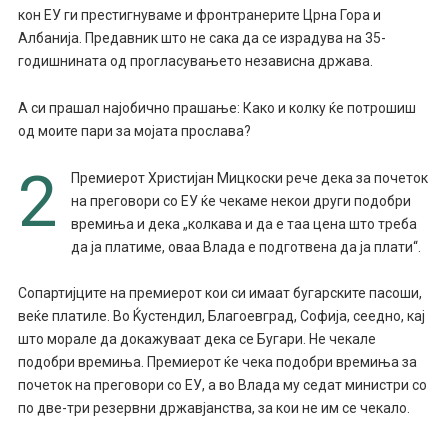
кон ЕУ ги престигнуваме и фронтранерите Црна Гора и
Албанија. Предавник што не сака да се израдува на 35-
годишнината од прогласувањето независна држава.
А си прашал најобично прашање: Како и колку ќе потрошиш
од моите пари за мојата прослава?
2
Премиерот Христијан Мицкоски рече дека за почеток
на преговори со ЕУ ќе чекаме некои други подобри
времиња и дека „колкава и да е таа цена што треба
да ја платиме, оваа Влада е подготвена да ја плати“.
Сопартијците на премиерот кои си имаат бугарските пасоши,
веќе платиле. Во Ќустендил, Благоевград, Софија, сеедно, кај
што морале да докажуваат дека се Бугари. Не чекале
подобри времиња. Премиерот ќе чека подобри времиња за
почеток на преговори со ЕУ, а во Влада му седат министри со
по две-три резервни државјанства, за кои не им се чекало.