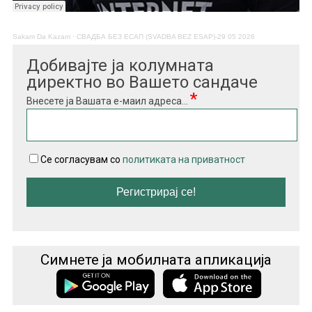
Sakam Da Kazam
·
СВАДБА БЕЗ ЕСАП (SVADBA BEZ ESAP)-29 05 2026
Добивајте ја колумната
директно во Вашето сандаче
*
Внесете ја Вашата е-маил адреса...
Се согласувам со
политиката на приватност
Симнете ја мобилната апликација