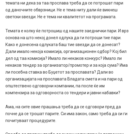
темата ни дека за таа прослава треба да се потрошат пари
од даночните обврзници. Не е тема ниту дали ќе викнеш
светски ѕвезди. Не е тема ни квалитетот на програмата.
Темата е колку ќе потрошиш од нашите заеднички пари. И врз
основа на што некој донел одлука да ги потроши тие пари.
Како е донесена одлуката баш тие ѕвезди да се донесат?
Дали имало некоја комисија, организационен одбор? Кој бил
дел од таа комисија? Имало ли некаков конкурс? Имало ли
некаков тендер за организатор/промотер и за која сума? Има
ли посебна ставка во Буџетот за прославата? Дали во
организацијата на прославата Владата смета и на пари од
општествено одговорни компании, па после ќе им
компензира за одговорноста со тендери и јавни набавки?
Ама, на сите овие прашања треба да се одговори пред да
почне да се трошат парите. Си има закон, само треба да си ги
почитуваат процедурите.