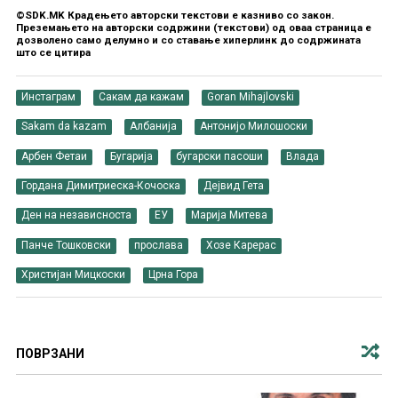
©SDK.MK Крадењето авторски текстови е казниво со закон.
Преземањето на авторски содржини (текстови) од оваа страница е
дозволено само делумно и со ставање хиперлинк до содржината
што се цитира
Инстаграм
Сакам да кажам
Goran Mihajlovski
Sakam da kazam
Албанија
Антонијо Милошоски
Арбен Фетаи
Бугарија
бугарски пасоши
Влада
Гордана Димитриеска-Кочоска
Дејвид Гета
Ден на независноста
ЕУ
Марија Митева
Панче Тошковски
прослава
Хозе Карерас
Христијан Мицкоски
Црна Гора
ПОВРЗАНИ