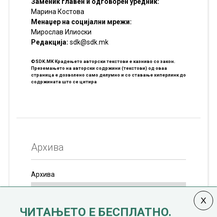
Заменик главен и одговорен уредник:
Марина Костова
Менаџер на социјални мрежи:
Мирослав Илиоски
Редакцијa:
sdk@sdk.mk
©SDK.MK Крадењето авторски текстови е казниво со закон.
Преземањето на авторски содржини (текстови) од оваа
страница е дозволено само делумно и со ставање хиперлинк до
содржината што се цитира
Архива
Архива
ЧИТАЊЕТО Е БЕСПЛАТНО.