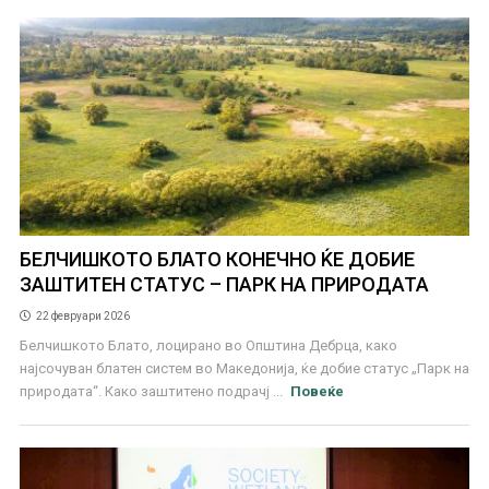
БЕЛЧИШКОТО БЛАТО КОНЕЧНО ЌЕ ДОБИЕ
ЗАШТИТЕН СТАТУС – ПАРК НА ПРИРОДАТА
22 февруари 2026
Белчишкото Блато, лоцирано во Општина Дебрца, како
најсочуван блатен систем во Македонија, ќе добие статус „Парк на
природата“. Како заштитено подрачј ...
Повеќе