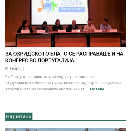
ЗА ОХРИДСКОТО БЛАТО СЕ РАСПРАВАШЕ И НА
КОНГРЕС ВО ПОРТУГАЛИЈА
8 мај 2017
Во Португалија минатиот викенд се расправаше и за
Студенчишкото блато во Охрид на кое поради урбанизацијата и
загадувањето му се заканува еколошка кат ...
Повеќе
Најчитани