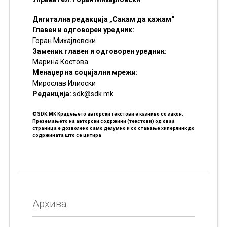
Дигитална редакција „Сакам да кажам“
Главен и одговорен уредник:
Горан Михајловски
Заменик главен и одговорен уредник:
Марина Костова
Менаџер на социјални мрежи:
Мирослав Илиоски
Редакцијa:
sdk@sdk.mk
©SDK.MK Крадењето авторски текстови е казниво со закон.
Преземањето на авторски содржини (текстови) од оваа
страница е дозволено само делумно и со ставање хиперлинк до
содржината што се цитира
Архива