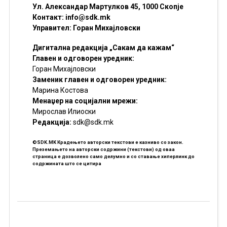
Ул. Александар Мартулков 45, 1000 Скопје
Контакт:
info@sdk.mk
Управител: Горан Михајловски
Дигитална редакција „Сакам да кажам“
Главен и одговорен уредник:
Горан Михајловски
Заменик главен и одговорен уредник:
Марина Костова
Менаџер на социјални мрежи:
Мирослав Илиоски
Редакцијa:
sdk@sdk.mk
©SDK.MK Крадењето авторски текстови е казниво со закон.
Преземањето на авторски содржини (текстови) од оваа
страница е дозволено само делумно и со ставање хиперлинк до
содржината што се цитира