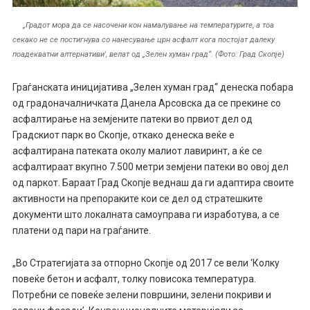
„Градот мора да се насочени кон намалување на температурите, а тоа
секако не се постигнува со нанесување црн асфалт кога постојат далеку
поадекватни алтернативи', велат од „Зелен хуман град“. (Фото: Град Скопје)
Граѓанската иницијатива „Зелен хуман град“ денеска побара
од градоначалничката Данела Арсовска да се прекине со
асфалтирање на земјените патеки во првиот дел од
Градскиот парк во Скопје, откако денеска веќе е
асфалтирана патеката околу малиот лавиринт, а ќе се
асфалтираат вкупно 7.500 метри земјени патеки во овој дел
од паркот. Бараат Град Скопје веднаш да ги адаптира своите
активности на препораките кои се дел од стратешките
документи што локалната самоуправа ги изработува, а се
платени од пари на граѓаните.
„Во Стратегијата за отпорно Скопје од 2017 се вели ‘Колку
повеќе бетон и асфалт, толку повисока температура.
Потребни се повеќе зелени површини, зелени покриви и