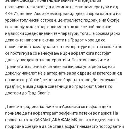
зелени фасади’. Конвенционалните материјали за
поплочување можат да достигнат летни температури и од
48-67°степени. Ако земеме предвид дека според картата на
урбани топлински острови, централното подрачје на Скопје
се издвојува како најтопло место во кое се забележани
највисоки среднодневни температури, тогаш е сосема јасно
дека сите напори и активности на Градот мора да се
насочени кон намалување на температурите, а тоа секако не
се постигнува со нанесување црн асфалт кога постојат
далеку поадекватни алтернативи. Бекатон плочките и
тревнатите плочници се веќе во широка употреба кај нас
доколку чакалот не е алтернатива за одредени категории од
нашите сограѓани“, се вели во барањето кое „Зелен хуман
град“, која има двајца советници во градскиот Совет, го
достави до Град Скопје.
Денеска градоначалничката Арсовска се пофали дека
почнале да ги асфалтираат земјените патеки во паркот. На
прашањето на САКАМДАКАЖАМ.МК зошто е одлучено во
природна средина да се става асфалт немаесто посоодветни