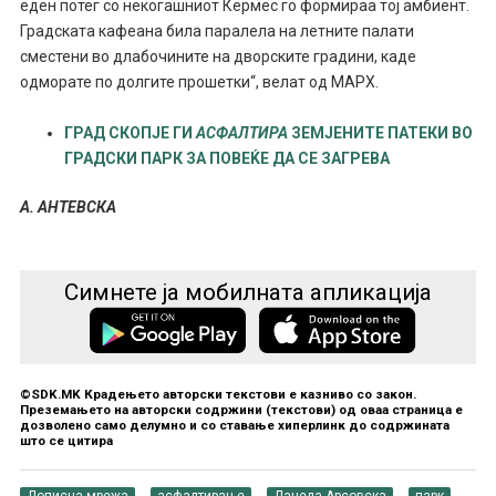
еден потег со некогашниот Кермес го формираа тој амбиент.
Градската кафеана била паралела на летните палати
сместени во длабочините на дворските градини, каде
одморате по долгите прошетки“, велат од МАРХ.
ГРАД СКОПЈЕ ГИ
АСФАЛТИРА
ЗЕМЈЕНИТЕ ПАТЕКИ ВО
ГРАДСКИ ПАРК ЗА ПОВЕЌЕ ДА СЕ ЗАГРЕВА
А. АНТЕВСКА
Симнете ја мобилната апликација
©SDK.MK Крадењето авторски текстови е казниво со закон.
Преземањето на авторски содржини (текстови) од оваа страница е
дозволено само делумно и со ставање хиперлинк до содржината
што се цитира