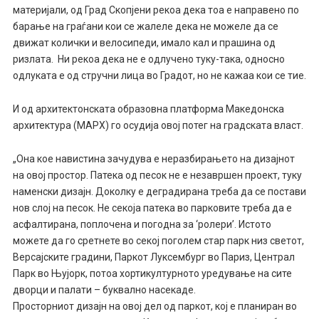
материјали, од Град Скопјени рекоа дека тоа е направено по
барање на граѓани кои се жалеле дека не можеле да се
движат колички и велосипеди, имало кал и прашина од
ризлата. Ни рекоа дека не е одлучено туку-така, односно
одлуката е од стручни лица во Градот, но не кажаа кои се тие.
И од архитектонската образовна платформа Македонска
архитектура (МАРХ) го осудија овој потег на градската власт.
„Она кое навистина зачудува е неразбирањето на дизајнот
на овој простор. Патека од песок не е незавршен проект, туку
наменски дизајн. Доколку е деградирана треба да се постави
нов слој на песок. Не секоја патека во парковите треба да е
асфалтирана, поплочена и погодна за ‘ролери’. Истото
можете да го сретнете во секој поголем стар парк низ светот,
Версајските градини, Паркот Луксембург во Париз, Централ
Парк во Њујорк, потоа хортикултурното уредување на сите
дворци и палати – буквално насекаде.
Просторниот дизајн на овој дел од паркот, кој е планиран во