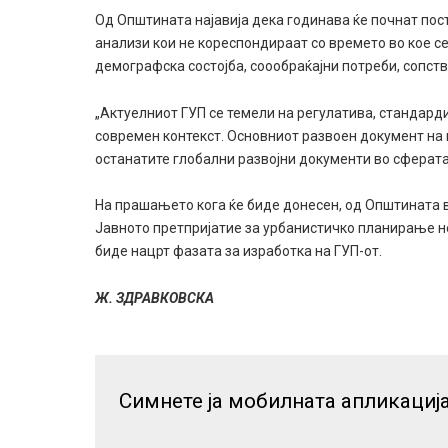
Од Општината најавија дека годинава ќе почнат пост
анализи кои не кореспондираат со времето во кое с
демографска состојба, соообраќајни потреби, сопс
„Актуелниот ГУП се темели на регулатива, стандар
современ контекст. Основниот развоен документ на г
останатите глобални развојни документи во сферата
На прашањето кога ќе биде донесен, од Општината в
Јавното претпријатие за урбанистичко планирање н
биде нацрт фазата за изработка на ГУП-от.
Ж. ЗДРАВКОВСКА
Симнете ја мобилната апликациј