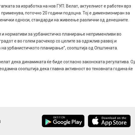
апката за изработка на нов ГУП. Велат, актуелниот е работен врз
е применува, поточно 20 години подоцна. Тој е димензиониран за
твенички односи, стандарди на живеење различни од денешните.
ди и нормативи за урбанистичко планирање неприменливи во
радот е во голем расчекор со целите за одржлив развој и
 на урбанистичкото планирање’’, соопштија од Општината.
елат дека динамиката ќе биде согласно законската регулатива. О
еодамна соопштија дека главна активност во тековната година ќе
а