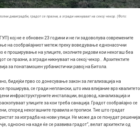
лни дивиградби, градот се празни, а згради никнуваат на секој чекор. (Фото:
УП) кој не е обновен 23 години и не ги задоволува современите
вање на сообраќајниот метеж преку воведување еднонасочни
о е проширување на улиците, околните ридови кои некогаш беа
от се празни, а згради никнуваат на секој чекор… Архитектите
зија за понатамошен урбанистички равој на Битола.
вно, бидејќи прво со донесување закон за легализација на
се проширува, се гради неплански, што има влијание врз квалитет
дени инфраструктурните инсталации, водовод, канализација и
раскопуваат улиците за кои треба санација. Градот сообраќајно се
ни, според некогашните правила и прописи. Тие што градат
ристат за изградба на нови улици. Не може да се понудат решениј
е, односно на каде ќе се развива градот“, велат архитекти од