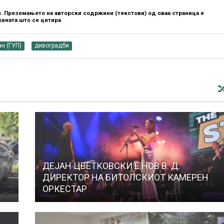
. Преземањето на авторски содржини (текстови) од оваа страница е
ината што се цитира
н (ГУП)
дивоградби
ДЕЈАН ЦВЕТКОВСКИ Е НОВ В. Д.
ДИРЕКТОР НА БИТОЛСКИОТ КАМЕРЕН
ОРКЕСТАР