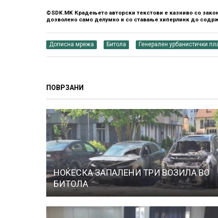
©SDK.MK Крадењето авторски текстови е казниво со закон
дозволено само делумно и со ставање хиперлинк до содрж
Дописна мрежа
Битола
Генерален урбанистички пла
ПОВРЗАНИ
НОЌEСКА ЗАПАЛЕНИ ТРИ ВОЗИЛА ВО
БИТОЛА