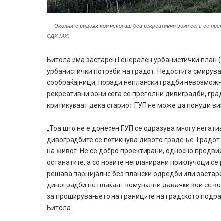
Околните ридови кои некогаш беа рекреативни зони сега се препо
СДК.МК)
Битола има застарен Генерален урбанистички план (Г
урбанистички потреби на градот. Недостига смиру
сообраќајници, поради неплански градби невозможн
рекреативни зони сега се преполни дивиградби, град
критикуваат дека стариот ГУП не може да понуди ви
„Тоа што не е донесен ГУП се одразува многу негати
дивоградбите се потикнува дивото градење. Градот 
на живот. Не се добро проектирани, односно предви
останатите, а со новите непланирани приклучоци се 
решава парцијално без плански одредби или застаре
дивоградби не плаќаат комунални давачки кои се ко
за проширувањето на границите на градското подрачј
Битола.