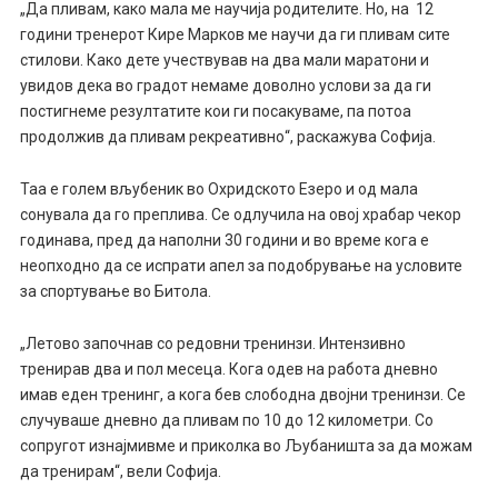
„Да пливам, како мала ме научија родителите. Но, на 12
години тренерот Кире Марков ме научи да ги пливам сите
стилови. Како дете учествував на два мали маратони и
увидов дека во градот немаме доволно услови за да ги
постигнеме резултатите кои ги посакуваме, па потоа
продолжив да пливам рекреативно“, раскажува Софија.
Таа е голем вљубеник во Охридското Езеро и од мала
сонувала да го преплива. Се одлучила на овој храбар чекор
годинава, пред да наполни 30 години и во време кога е
неопходно да се испрати апел за подобрување на условите
за спортување во Битола.
„Летово започнав со редовни тренинзи. Интензивно
тренирав два и пол месеца. Кога одев на работа дневно
имав еден тренинг, а кога бев слободна двојни тренинзи. Се
случуваше дневно да пливам по 10 до 12 километри. Со
сопругот изнајмивме и приколка во Љубаништа за да можам
да тренирам“, вели Софија.