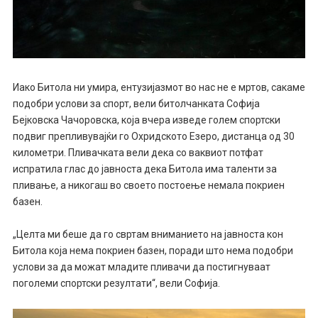
Иако Битола ни умира, ентузијазмот во нас не е мртов, сакаме
подобри услови за спорт, вели битолчанката Софија
Бејковска Чачоровска, која вчера изведе голем спортски
подвиг препливувајќи го Охридското Езеро, дистанца од 30
километри. Пливачката вели дека со ваквиот потфат
испратила глас до јавноста дека Битола има таленти за
пливање, а никогаш во своето постоење немала покриен
базен.
„Целта ми беше да го свртам вниманието на јавноста кон
Битола која нема покриен базен, поради што нема подобри
услови за да можат младите пливачи да постигнуваат
поголеми спортски резултати“, вели Софија.