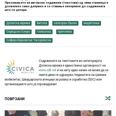
Преземањето на авторски содржини (текстови) од оваа страница е
дозволено само делумно и со ставање хиперлинк до содржината
што се цитира
Дописна мрежа
Битола
затворен базен
маратонка
Охридско Езеро
пливачка
преплива
Софија Бејковска Чачоровска
Содржината на текстовите во категоријата
Дописна мрежа е единствена одговорност на
www.sdk.mk
и на ниту еден начин не може да се
смета дека ги одразува гледиштата на Цивика
мобилитас, Швајцарската агенција за развој и соработка (SDC) или
организациите што ја спроведуваат.
ПОВРЗАНИ