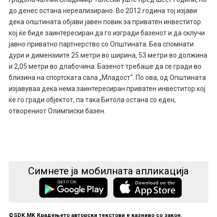
до денес остана нереализирано. Во 2012 година тој изјави
дека општината објави јавен повик за приватен инвеститор
кој ќе биде заинтересиран да го изгради базенот и да склучи
јавно приватно партнерство со Општината. Беа спомнати
дури и димензиите 25 метри во ширина, 53 метри во должина
и 2,05 метри во длабочина. Базенот требаше да се гради во
близина на спортската сала „Младост“. По ова, од Општината
изјавуваа дека нема заинтересиран приватен инвеститор кој
ќе го гради објектот, па така Битола остана со еден,
отворениот Олимписки базен.
Симнете ја мобилната апликација
©SDK.MK Крадењето авторски текстови е казниво со закон.