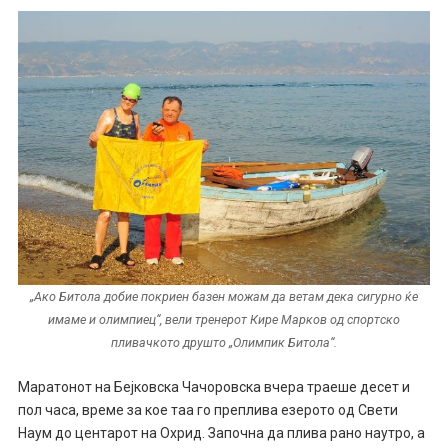
„Ако Битола добие покриен базен можам да ветам дека сигурно ќе
имаме и олимпиец“, вели тренерот Кире Марков од спортско
пливачкото друшто „Олимпик Битола“.
Маратонот на Бејковска Чачоровска вчера траеше десет и
пол часа, време за кое таа го преплива езерото од Свети
Наум до центарот на Охрид. Започна да плива рано наутро, а