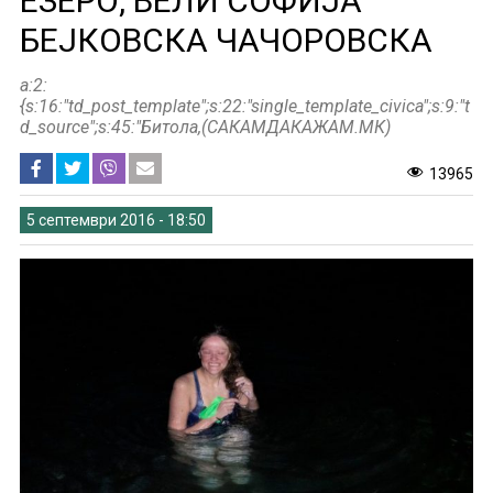
ЕЗЕРО, ВЕЛИ СОФИЈА
БЕЈКОВСКА ЧАЧОРОВСКА
a:2:
{s:16:"td_post_template";s:22:"single_template_civica";s:9:"t
d_source";s:45:"Битола,(САКАМДАКАЖАМ.МК)
13965
5 септември 2016 - 18:50