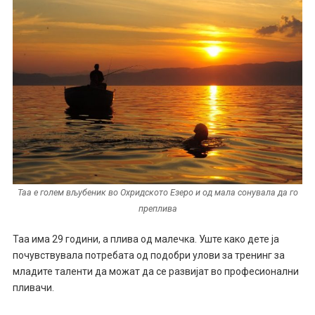
Таа е голем вљубеник во Охридското Езеро и од мала сонувала да го
преплива
Таа има 29 години, а плива од малечка. Уште како дете ја
почувствувала потребата од подобри улови за тренинг за
младите таленти да можат да се развијат во професионални
пливачи.