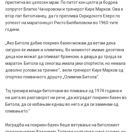
пристигна во целосен мрак. По патот кон целта ја бодреа
сопругот Влатко Чачоровски и тренерот Кире Марков. Ова е
втор пат битолчанец да го преплива Охридското Езеро по
успехот на маратонецот Ристо Билбиловски во 1960-тите
години.
„Ако Битола добие покриен базен можам да ветам дека
сигурно ќе имаме и олимпиец. Во моментот имаме десетина
деца кои можат да пливаат брзински, а двајца до тројца за
маратон. Битола од секогаш имала јаки спортисти, но немала
доволно услови за тренинг“, вели тренерот Кире Марков од
спортско пливачкото друшто „Олимпик Битола“.
Тој тренира млади битолчани во пливање од 1974 година и
на шега во разговорот ни рече „да изградат покриен базен во
Битола, да се избањам еднаш во него и да си заминам од
пливањето.“
Изградба на покриен базен беше ветување на битолскиот
градоначалник Владимир Талески уште пред шест години, но