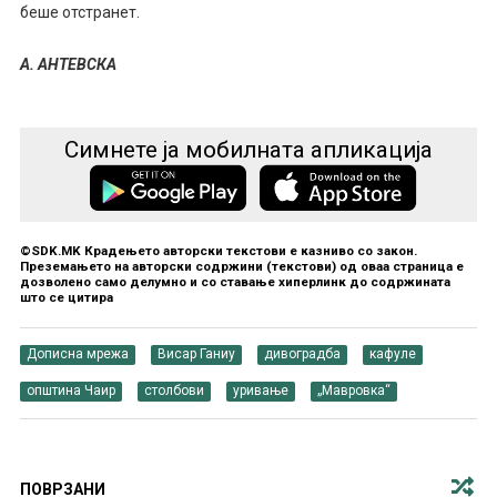
беше отстранет.
А. АНТЕВСКА
Симнете ја мобилната апликација
©SDK.MK Крадењето авторски текстови е казниво со закон.
Преземањето на авторски содржини (текстови) од оваа страница е
дозволено само делумно и со ставање хиперлинк до содржината
што се цитира
Дописна мрежа
Висар Ганиу
дивоградба
кафуле
општина Чаир
столбови
уривање
„Мавровка“
ПОВРЗАНИ