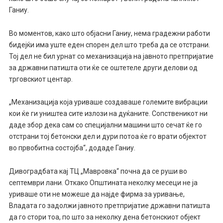
Ганиу.
Во моментов, како што објасни Ганиу, нема градежни работи
бидејќи има уште еден спорен дел што треба да се отстрани.
Тој дел не бил урнат со механизација на јавното претпријатие
за државни патишта оти ќе се оштетеле други делови од
трговскиот центар.
„Механизација која уриваше создаваше големите вибрации
кои ќе ги уништеа сите излози на дуќаните. Сопственикот ни
даде збор дека сам со специјални машини што сечат ќе го
отстрани тој бетонски дел и дури потоа ќе го врати објектот
во првобитна состојба“, додаде Ганиу.
Дивоградбата кај ТЦ „Мавровка“ почна да се руши во
септември лани. Откако Општината неколку месеци не ја
уриваше оти не можеше да најде фирма за уривање,
Владата го задолжи јавното претпријатие државни патишта
да го стори тоа, по што за неколку дена бетонскиот објект