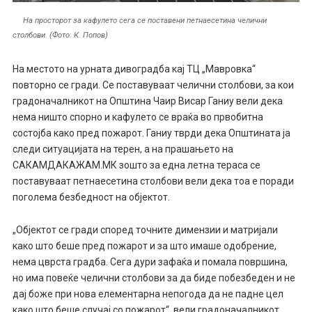
На просторот за кафулето сега се поставени петнаесетина челични
столбови. (Фото: К. Попов)
На местото на урната дивоградба кај ТЦ „Мавровка“
повторно се гради. Се поставуваат челични столбови, за кои
градоначалникот на Општина Чаир Висар Ганиу вели дека
нема ништо спорно и кафулето се враќа во првобитна
состојба како пред пожарот. Ганиу тврди дека Општината ја
следи ситуацијата на терен, а на прашањето на
САКАМДАКАЖАМ.МК зошто за една летна тераса се
поставуваат петнаесетина столбови вели дека тоа е поради
поголема безбедност на објектот.
„Објектот се гради според точните димензии и матријали
како што беше пред пожарот и за што имаше одобрение,
нема цврста градба. Сега дури зафаќа и помала површина,
но има повеќе челични столбови за да биде побезбеден и не
дај боже при нова елементарна непогода да не падне цел
како што беше случај со пожарот“, вели градоначалникот