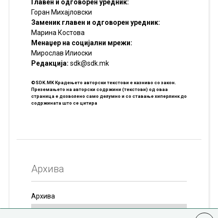
Главен и одговорен уредник:
Горан Михајловски
Заменик главен и одговорен уредник:
Марина Костова
Менаџер на социјални мрежи:
Мирослав Илиоски
Редакцијa:
sdk@sdk.mk
©SDK.MK Крадењето авторски текстови е казниво со закон.
Преземањето на авторски содржини (текстови) од оваа
страница е дозволено само делумно и со ставање хиперлинк до
содржината што се цитира
Архива
Архива