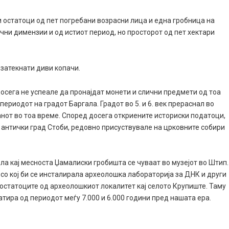
и остатоци од пет погребани возрасни лица и една гробница на
чни димензии и од истиот период, но просторот од пет хектари
 затекнати диви копачи.
досега не успеале да пронајдат монети и слични предмети од тоа
ериодот на градот Баргала. Градот во 5. и 6. век прераснал во
анот во тоа време. Според досега откриените историски податоци,
т антички град Стоби, редовно присуствувале на црковните собири
ла кај месноста Џамалиски гробишта се чуваат во музејот во Штип.
, со кој би се инсталирала археолошка лабораторија за ДНК и други
 остатоците од археолошкиот локалитет кај селото Крупиште. Таму
атира од периодот меѓу 7.000 и 6.000 години пред нашата ера.