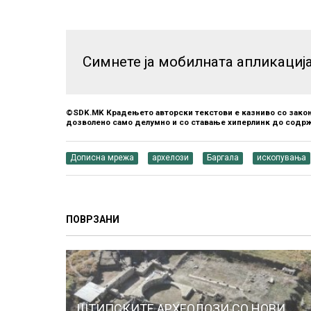
Симнете ја мобилната апликациј
©SDK.MK Крадењето авторски текстови е казниво со закон
дозволено само делумно и со ставање хиперлинк до содрж
Дописна мрежа
архелози
Баргала
ископувања
ПОВРЗАНИ
ШТИПСКИТЕ АРХЕОЛОЗИ СО НОВИ