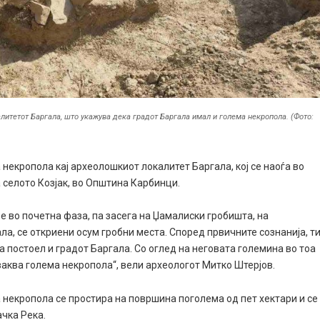
литетот Баргала, што укажува дека градот Баргала имал и голема некропола. (Фото:
некропола кај археолошкиот локалитет Баргала, кој се наоѓа во
 селото Козјак, во Општина Карбинци.
е во почетна фаза, па засега на Џамалиски гробишта, на
а, се откриени осум гробни места. Според првичните сознанија, т
ога постоел и градот Баргала. Со оглед на неговата големина во тоа
ваква голема некропола“, вели археологот Митко Штерјов.
некропола се простира на површина поголема од пет хектари и се
ачка Река.