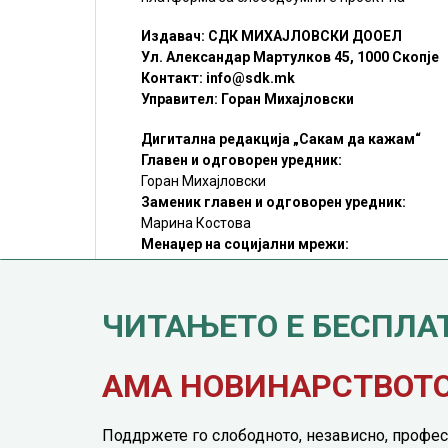
Издавач: СДК МИХАЈЛОВСКИ ДООЕЛ
Ул. Александар Мартулков 45, 1000 Скопје
Контакт:
info@sdk.mk
Управител: Горан Михајловски
Дигитална редакција „Сакам да кажам“
Главен и одговорен уредник:
Горан Михајловски
Заменик главен и одговорен уредник:
Марина Костова
Менаџер на социјални мрежи:
Мирослав Илиоски
Редакцијa:
sdk@sdk.mk
ЧИТАЊЕТО Е БЕСПЛА
©SDK.MK Крадењето авторски текстови е казниво со закон.
Преземањето на авторски содржини (текстови) од оваа
страница е дозволено само делумно и со ставање хиперлинк
до содржината што се цитира
АМА НОВИНАРСТВОТО 
Поддржете го слободното, независно, профес