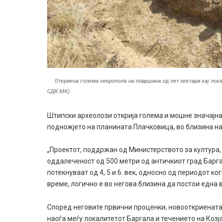
Откриена голема некропола на површина од пет хектари кај лока
СДК.МК)
Штипски археолози открија голема и мошне значајна 
подножјето на планината Плачковица, во близина на
„Проектот, поддржан од Министерството за култура, 
оддалеченост од 500 метри од античкиот град Баргал
потекнуваат од 4, 5 и 6. век, односно од периодот к
време, логично е во негова близина да постои една 
Според неговите првични проценки, новооткриената 
наоѓа меѓу локалитетот Баргала и течението на Козј