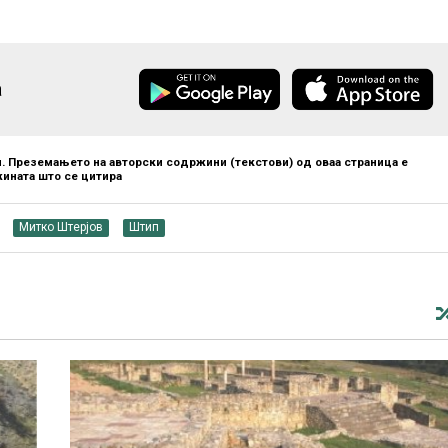
а
. Преземањето на авторски содржини (текстови) од оваа страница е
ината што се цитира
Митко Штерјов
Штип