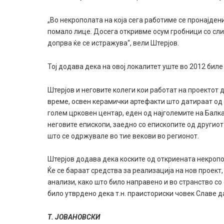
„Во некрополата на која сега работиме се пронајден
помало лице. Досега откривме осум гробници со сли
допрва ќе се истражува“, вели Штерјов.
Тој додава дека на овој локалитет уште во 2012 биле
Штерјов и неговите колеги кои работат на проектот 
време, освен керамички артефакти што датираат од п
голем црковен центар, еден од најголемите на Балк
неговите епископи, заедно со епископите од другио
што се одржувале во тие векови во регионот.
Штерјов додава дека коските од откриената некропо
Ќе се бараат средства за реализација на нов проект
анализи, како што било направено и во странство со
било утврдено дека т.н. праисториски човек Славе д
Т. ЈОВАНОВСКИ