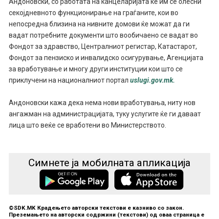
Андоновски, со работата на канцеларијата ќе им се олесни
секојдневното функционирање на граѓаните, кои во
непосредна близина на нивните домови ќе можат да ги
вадат потребните документи што вообичаено се вадат во
Фондот за здравство, Централниот регистар, Катастарот,
Фондот за пензиско и инвалидско осигурување, Агенцијата
за вработување и многу други институции кои што се
приклучени на националниот портал
uslugi.gov.mk.
Андоновски кажа дека нема нови вработувања, ниту нов
ангажман на администрацијата, туку услугите ќе ги даваат
лица што веќе се вработени во Министерството.
Симнете ја мобилната апликација
©SDK.MK Крадењето авторски текстови е казниво со закон.
Преземањето на авторски содржини (текстови) од оваа страница е