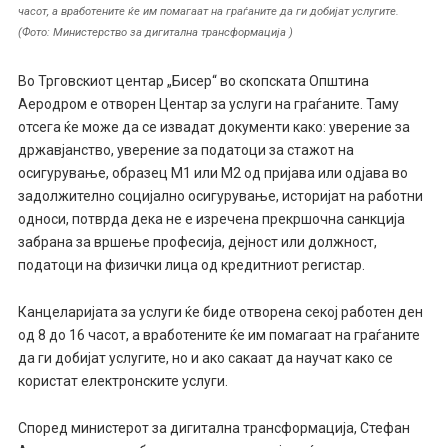
часот, a вработените ќе им помагаат на граѓаните да ги добијат услугите.
(Фото: Министерство за дигитална трансформација )
Во Трговскиот центар „Бисер“ во скопската Oпштина
Аеродром е отворен Центар за услуги на граѓаните. Таму
отсега ќе може да се извадат документи како: уверение за
државјанство, уверение за податоци за стажот на
осигурување, образец М1 или М2 од пријава или одјава во
задолжително социјално осигурување, историјат на работни
односи, потврда дека не е изречена прекршочна санкција
забрана за вршење професија, дејност или должност,
податоци на физички лица од кредитниот регистар.
Канцеларијата за услуги ќе биде отворена секој работен ден
од 8 до 16 часот, a вработените ќе им помагаат на граѓаните
да ги добијат услугите, но и ако сакаат да научат како се
користат електронските услуги.
Според министерот за дигитална трансформација, Стефан