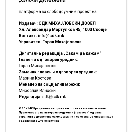
„САКАМ ДА КАЖАМ“
платформа за слободоумни е проект на
Издавач: СДК МИХАЈЛОВСКИ ДООЕЛ
Ул. Александар Мартулков 45, 1000 Скопје
Контакт:
info@sdk.mk
Управител: Горан Михајловски
Дигитална редакција „Сакам да кажам“
Главен и одговорен уредник:
Горан Михајловски
Заменик главен и одговорен уредник:
Марина Костова
Менаџер на социјални мрежи:
Мирослав Илиоски
Редакцијa:
sdk@sdk.mk
©SDK.MK Крадењето авторски текстови е казниво со закон.
Преземањето на авторски содржини (текстови) од оваа
страница е дозволено само делумно и со ставање хиперлинк до
содржината што се цитира