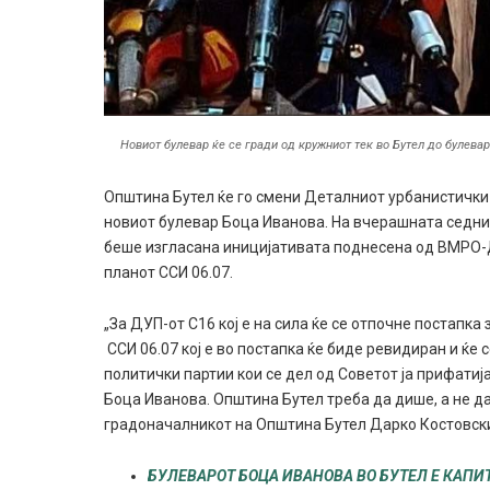
Новиот булевар ќе се гради од кружниот тек во Бутел до булев
Општина Бутел ќе го смени Деталниот урбанистички 
новиот булевар Боца Иванова. На вчерашната седни
беше изгласана иницијативата поднесена од ВМРО-
планот ССИ 06.07.
„За ДУП-от С16 кој е на сила ќе се отпочне постапка
ССИ 06.07 кој е во постапка ќе биде ревидиран и ќе 
политички партии кои се дел од Советот ја прифатиј
Боца Иванова. Општина Бутел треба да дише, а не да 
градоначалникот на Општина Бутел Дарко Костовск
БУЛЕВАРОТ БОЦА ИВАНОВА ВО БУТЕЛ Е КАПИТ