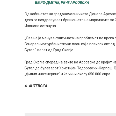
ВМРО-ДМПНЕ, РЕЧЕ АРСОВСКА
Од кабинетот на градоначалничката Данела Арсовск
дека го поздравуваат бришењето на маркичките за 2
Иванова останува.
„Ова не ја менува суштината на проблемот во врска 
Генералниот урбанистички план кој е повисок акт о
Бутел“, велат од Град Скопје.
Град Скопје според најавите на Арсовска до крајот н
Бутел до булеварот Христијан Тодоровски-Карпош. Г
„Филип инженеринг“ и ќе чини околу 650.000 евра.
А. АНТЕВСКА