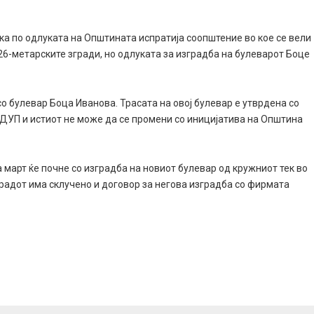
а по одлуката на Општината испратија соопштение во кое се вели
6-метарските згради, но одлуката за изградба на булеварот Боце
со булевар Боца Иванова. Трасата на овој булевар е утврдена со
д ДУП и истиот не може да се промени со иницијатива на Општина
а март ќе почне со изградба на новиот булевар од кружниот тек во
радот има склучено и договор за негова изградба со фирмата