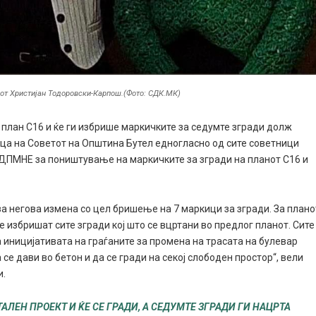
арот Христијан Тодоровски-Карпош.(Фото: СДК.МК)
план С16 и ќе ги избрише маркичките за седумте згради долж
ца на Советот на Општина Бутел едногласно од сите советници
ДПМНЕ за поништување на маркичките за згради на планот С16 и
 за негова измена со цел бришење на 7 маркици за згради. За плано
се избришат сите згради кој што се вцртани во предлог планот. Сите
а иницијативата на граѓаните за промена на трасата на булевар
се дави во бетон и да се гради на секој слободен простор“, вели
и.
АЛЕН ПРОЕКТ И ЌЕ СЕ ГРАДИ, А СЕДУМТЕ ЗГРАДИ ГИ НАЦРТА