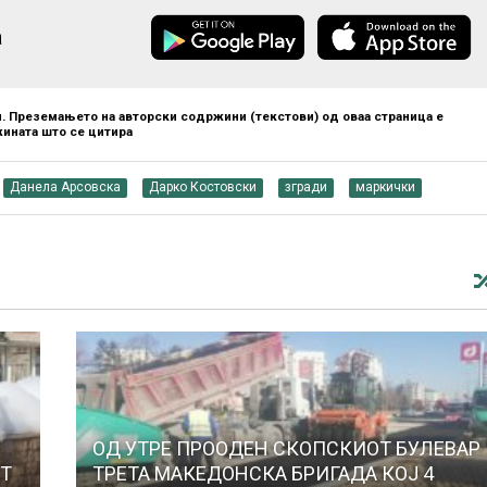
а
. Преземањето на авторски содржини (текстови) од оваа страница е
ината што се цитира
Данела Арсовска
Дарко Костовски
згради
маркички
ОД УТРЕ ПРООДЕН СКОПСКИОТ БУЛЕВАР
ОТ
ТРЕТА МАКЕДОНСКА БРИГАДА КОЈ 4