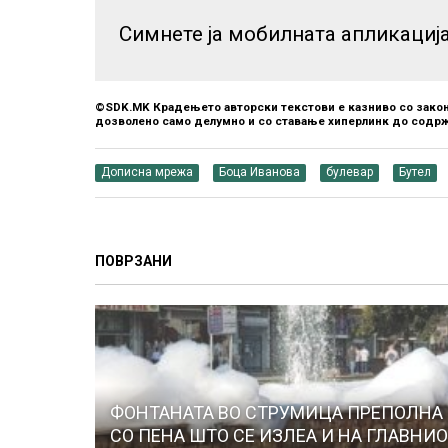
Симнете ја мобилната апликациј
©SDK.MK Крадењето авторски текстови е казниво со закон
дозволено само делумно и со ставање хиперлинк до содрж
Дописна мрежа
Боца Иванова
булевар
Бутел
ПОВРЗАНИ
ФОНТАНАТА ВО СТРУМИЦА ПРЕПОЛНА
СО ПЕНА ШТО СЕ ИЗЛЕА И НА ГЛАВНИ