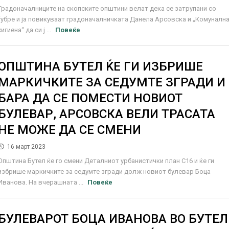
Градоначалниците на скопските општини велат дека се затрупани со
ѓубре и ја повикуваат градоначалничката Данела Арсовска и „Комуналн
хигиена“ да си ј ...
Повеќе
ОПШТИНА БУТЕЛ ЌЕ ГИ ИЗБРИШЕ
МАРКИЧКИТЕ ЗА СЕДУМТЕ ЗГРАДИ И
БАРА ДА СЕ ПОМЕСТИ НОВИОТ
БУЛЕВАР, АРСОВСКА ВЕЛИ ТРАСАТА
НЕ МОЖЕ ДА СЕ СМЕНИ
16 март 2023
Општина Бутел ќе го смени Деталниот урбанистички план С16 и ќе ги
избрише маркичките за седумте згради долж новиот булевар Боца
Иванова. На вчерашната ...
Повеќе
БУЛЕВАРОТ БОЦА ИВАНОВА ВО БУТЕЛ