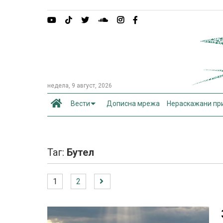
недела, 9 август, 2026
Вести
Дописна мрежа
Нераскажани пр
Таг:
Бутел
1
2