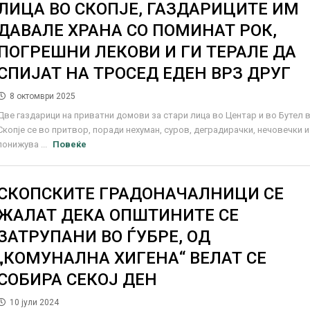
ЛИЦА ВО СКОПЈЕ, ГАЗДАРИЦИТЕ ИМ
ДАВАЛЕ ХРАНА СО ПОМИНАТ РОК,
ПОГРЕШНИ ЛЕКОВИ И ГИ ТЕРАЛЕ ДА
СПИЈАТ НА ТРОСЕД ЕДЕН ВРЗ ДРУГ
8 октомври 2025
Две газдарици на приватни домови за стари лица во Центар и во Бутел 
Скопје се во притвор, поради нехуман, суров, деградирачки, нечовечки и
понижува ...
Повеќе
СКОПСКИТЕ ГРАДОНАЧАЛНИЦИ СЕ
ЖАЛАТ ДЕКА ОПШТИНИТЕ СЕ
ЗАТРУПАНИ ВО ЃУБРЕ, ОД
„КОМУНАЛНА ХИГЕНА“ ВЕЛАТ СЕ
СОБИРА СЕКОЈ ДЕН
10 јули 2024