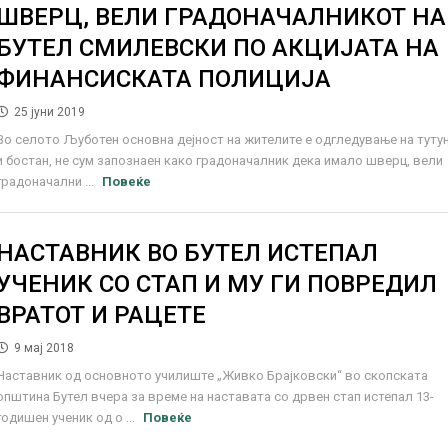
ШВЕРЦ, ВЕЛИ ГРАДОНАЧАЛНИКОТ НА
БУТЕЛ СМИЛЕВСКИ ПО АКЦИЈАТА НА
ФИНАНСИСКАТА ПОЛИЦИЈА
25 јуни 2019
Во селото Љуботен основна дејност на жителите е одгледување на туту
и бостан, не сум запознаен како градоначалник дека имало шверц, вели
градоначални ...
Повеќе
НАСТАВНИК ВО БУТЕЛ ИСТЕПАЛ
УЧЕНИК СО СТАП И МУ ГИ ПОВРЕДИЛ
ВРАТОТ И РАЦЕТЕ
9 мај 2018
Наставник од основното училиште „Живко Брајковски“ во скопската
општина Бутел вчера за време на наставата со дрвен стап истепал 13-
годишен ученик од о ...
Повеќе