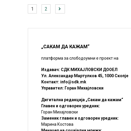
1
2
„САКАМ ДА КАЖАМ“
платформа за слободоумни е проект на
Издавач: СДК МИХАЈЛОВСКИ ДООЕЛ
Ул. Александар Мартулков 45, 1000 Скопје
Контакт:
info@sdk.mk
Управител: Горан Михајловски
Дигитална редакција „Сакам да кажам“
Главен и одговорен уредник:
Горан Михајловски
Заменик главен и одговорен уредник:
Марина Костова
Менаџер на социјални мрежи: