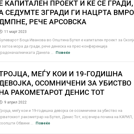
Е КАПИТАЛЕН ПРОЕКТ И ЌЕ СЕ ГРАДИ,
А СЕДУМТЕ ЗГРАДИ ГИ НАЦРТА ВМРО
ДМПНЕ, РЕЧЕ АРСОВСКА
11 март 2023
Булеварот Боца Иванова во Општина Бутел е капитален проект за Скопј
и затоа мора да гради, рече денеска на прес-конференција
градоначалничката Данела ...
Повеќе
ТРОЈЦА, МЕЃУ КОИ И 19-ГОДИШНА
ДЕВОЈКА, ОСОМНИЧЕНИ ЗА УБИСТВО
НА РАКОМЕТАРОТ ДЕНИС ТОТ
9 април 2022
Тројца, меѓу кои и 19-годишна девојка се осомничени за убиство на
хрватскиот ракометрар на Бутел, Денис Тот, кој вчера почина на КАРИЛ,
соопшти Обвини ...
Повеќе