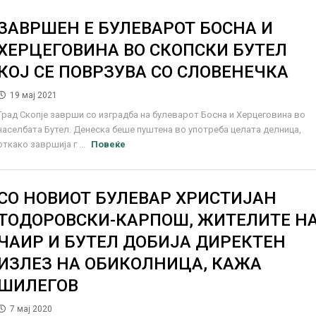
ЗАВРШЕН Е БУЛЕВАРОТ БОСНА И
ХЕРЦЕГОВИНА ВО СКОПСКИ БУТЕЛ
КОЈ СЕ ПОВРЗУВА СО СЛОВЕНЕЧКА
19 мај 2021
Град Скопје заврши со изградба на булеварот Босна и Херцеговина во
населбата Бутел. Денеска беше пуштена во употреба целата делница,
откако завршија г ...
Повеќе
СО НОВИОТ БУЛЕВАР ХРИСТИЈАН
ТОДОРОВСКИ-КАРПОШ, ЖИТЕЛИТЕ Н
ЧАИР И БУТЕЛ ДОБИЈА ДИРЕКТЕН
ИЗЛЕЗ НА ОБИКОЛНИЦА, КАЖА
ШИЛЕГОВ
7 мај 2020