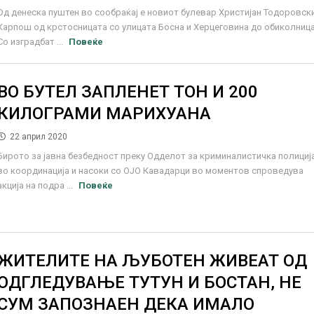
Од денеска пуштен во сообраќај е новиот булевар Христијан Тодоровск
Карпош од крстосницата со улицата Босна и Херцеговина до обиколница
Со изградбат ...
Повеќе
ВО БУТЕЛ ЗАПЛЕНЕТ ТОН И 200
КИЛОГРАМИ МАРИХУАНА
22 април 2020
Бирото за јавна безбедност преку Одделот за криминалистичка полиција
во координација и насоки со ОЈО Кавадарци во моментов спроведува
акција на подра ...
Повеќе
ЖИТЕЛИТЕ НА ЉУБОТЕН ЖИВЕАТ ОД
ОДГЛЕДУВАЊЕ ТУТУН И БОСТАН, НЕ
СУМ ЗАПОЗНАЕН ДЕКА ИМАЛО