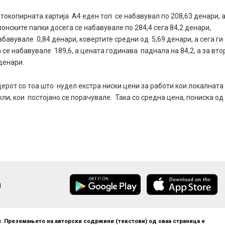
отокопирната хартија А4 еден топ се набавувал по 208,63 денари, 
јлонските папки досега се набавувале по 284,4 сега 84,2 денари,
набавувале 0,84 денари, ковертите средни од 5,69 денари, а сега ги
 се набавувале 189,6, а цената годинава паднала на 84,2, а за вто
денари.
ерот со тоа што нудел екстра ниски цени за работи кои локалната
кли, кои постојано се порачувале. Така со средна цена, пониска од
а
. Преземањето на авторски содржини (текстови) од оваа страница е