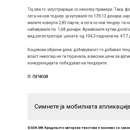
Тој ова го илустрираше со неколку примери. Така, ф
сега на нов теднер ја купувале по 139,13 денари, на
малите коверти 2,85 парче, а сега со нов тендер ги 
набавувале по 1,68 денари. Архивските кутии досега
вид регистратори цената од 104,3 паднала на 47,7 
Коцевски објасни дека добавувачот го добивал тенд
власт никогаш не ги порачала, а високи цени за арти
конкуренцијата победувал на тендерите.
П. ПЕЧКОВ
Симнете ја мобилната апликациј
©SDK.MK Крадењето авторски текстови е казниво со закон