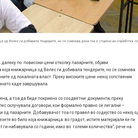
а од Велес ги добивала тендерите, но се сомнева дека тоа е сторено во соработка с
далеку по повисоки цени отколку пазарните, објави
а која книжарница од Велес ги добивала тендерите, но се сомнева
ените од локалната власт. Преку високите цени некој сопственик
ознато каде завршувала.
на, а тоа да биде покриено со соодветни документи, преку
лес склучувала договори, кои формално правно се легални –
и од пазарните. Добавувачот тоа го правел во содејство со некој о
зете во било која книжарница во градот, истите материјали ќе ги
 ги набавувала со години, иако во големи количества“, рече на