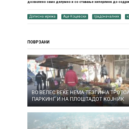
дозволено само делумно и со ставање хиперлинк до содрж
Дописна мрежа
Аце Коцевски
градоначалник
к
ПОВРЗАНИ
ВО ВЕЛЕС ВЕЌЕ НЕМА ТЕЗГИ НА ТРОТОА
ПАРКИНГ И НА ПЛОШТАДОТ КОЈНИК