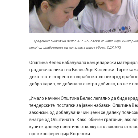
Градоначалникот на Велес Аце Коцевски не кажа која книжарниц
некој од вработените од локалната власт (Фото: СДК.МК)
Општина Велес набавувала канцелариски материјал, 
градоначалникот на Велес Аце Коцевски. Toj не каж
дека тоа е сторено во соработка со некој од вработ
добро ќарил, се добивала екстра добивка, но не е п
„Имало начини Општина Велес легално да биде краде
тендерските постапки за јавни набавки. Општина Ве
законски, од добавувачи чии цени се далеку повисок
внатре од Општината. Како обичен граѓанин, ако вле
купите далеку поевтино отколку што локалната власт
прес-конференција Коцевски.