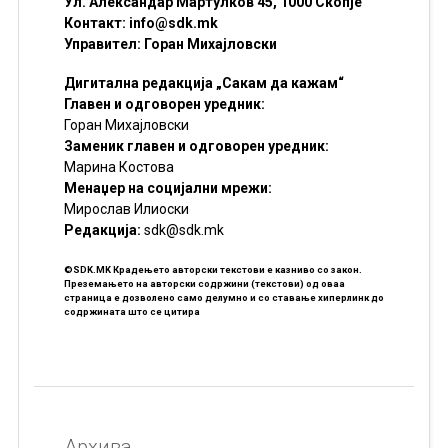
Ул. Александар Мартулков 45, 1000 Скопје
Контакт:
info@sdk.mk
Управител: Горан Михајловски
Дигитална редакција „Сакам да кажам“
Главен и одговорен уредник:
Горан Михајловски
Заменик главен и одговорен уредник:
Марина Костова
Менаџер на социјални мрежи:
Мирослав Илиоски
Редакцијa:
sdk@sdk.mk
©SDK.MK Крадењето авторски текстови е казниво со закон.
Преземањето на авторски содржини (текстови) од оваа
страница е дозволено само делумно и со ставање хиперлинк до
содржината што се цитира
Архива