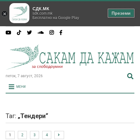
СДК.МК
Преземи
sdk.com.mk
Бесплатно на Google Play
петок, 7 август, 2026
МЕНИ
Таг:
„Тендери“
1
2
3
4