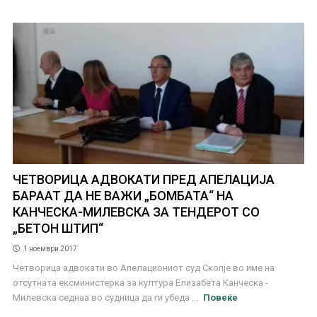
ЧЕТВОРИЦА АДВОКАТИ ПРЕД АПЕЛАЦИЈА
БАРААТ ДА НЕ ВАЖИ „БОМБАТА“ НА
КАНЧЕСКА-МИЛЕВСКА ЗА ТЕНДЕРOT СО
„БЕТОН ШТИП“
1 ноември 2017
Четворица адвокати во Апелациониот суд Скопје во име на
отсутната ексминистерка за култура Елизабета Канческа -
Милевска седнаа во судница да ги убеда ...
Повеќе