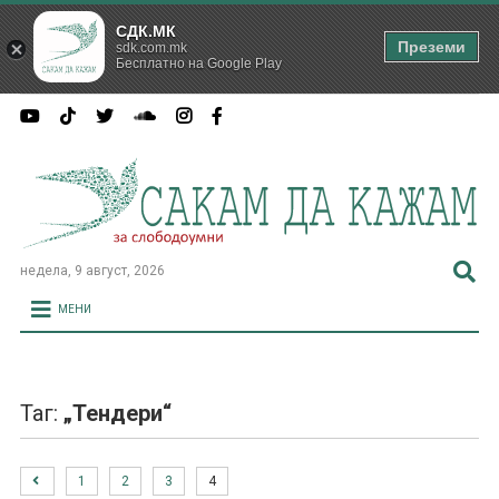
СДК.МК
Преземи
sdk.com.mk
Бесплатно на Google Play
недела, 9 август, 2026
МЕНИ
Таг:
„Тендери“
1
2
3
4