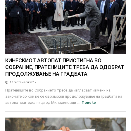
КИНЕСКИОТ АВТОПАТ ПРИСТИГНА ВО
СОБРАНИЕ, ПРАТЕНИЦИТЕ ТРЕБА ДА ОДОБРАТ
ПРОДОЛЖУВАЊЕ НА ГРАДБАТА
17 септември 2017
Пратениците во Собранието треба да изгласаат измени на
законите со кои ќе се овозможи продоложување на градбата на
автопатскитеделници од Миладиновци ...
Повеќе