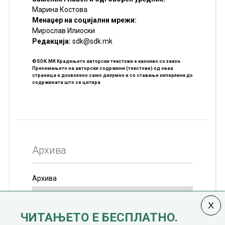
Марина Костова
Менаџер на социјални мрежи:
Мирослав Илиоски
Редакцијa:
sdk@sdk.mk
©SDK.MK Крадењето авторски текстови е казниво со закон.
Преземањето на авторски содржини (текстови) од оваа
страница е дозволено само делумно и со ставање хиперлинк до
содржината што се цитира
Архива
Архива
ЧИТАЊЕТО Е БЕСПЛАТНО.