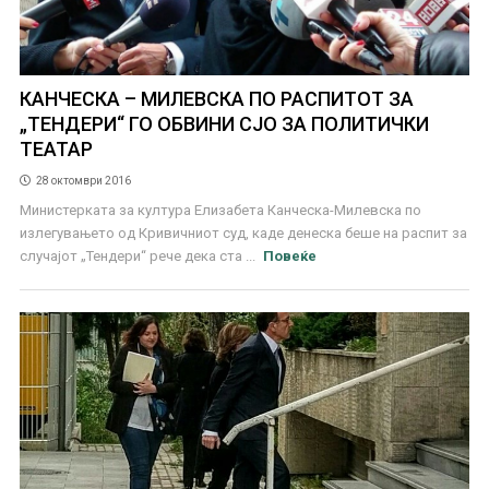
КАНЧЕСКА – МИЛЕВСКА ПО РАСПИТОТ ЗА
„ТЕНДЕРИ“ ГО ОБВИНИ СЈО ЗА ПОЛИТИЧКИ
ТЕАТАР
28 октомври 2016
Министерката за култура Елизабета Канческа-Милевска по
излегувањето од Кривичниот суд, каде денеска беше на распит за
случајот „Тендери“ рече дека ста ...
Повеќе