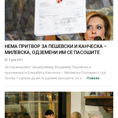
НЕМА ПРИТВОР ЗА ПЕШЕВСКИ И КАНЧЕСКА –
МИЛЕВСКА, ОДЗЕМЕНИ ИМ СЕ ПАСОШИТЕ
1 јули 2017
За поранешниот вицепремиер Владимир Пешевски и
пратеничката Елизабета Канческа – Милевска Основниот суд
Скопје 1 одлучи да им ги одземе пасошите, но н ...
Повеќе