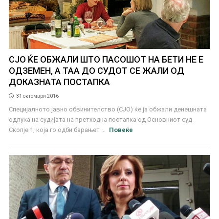
СЈО ЌЕ ОБЖАЛИ ШТО ПАСОШОТ НА БЕТИ НЕ Е
ОДЗЕМЕН, А ТАА ДО СУДОТ СЕ ЖАЛИ ОД
ДОКАЗНАТА ПОСТАПКА
31 октомври 2016
Специјалното јавно обвинителство (СЈО) ќе ја обжали денешната
одлука на судијата на претходна постапка од Основниот суд
Скопје 1, која го одби барањет ...
Повеќе